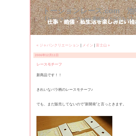
トーションレース.com 
【トーションレース.com 通販サイトはこちら】
« ジャパンクリエーション
|
メイン
|
富士山 »
2006年12月11日
レースモチーフ
新商品です！！
きれいなバラ柄のレースモチーフ♪
でも、まだ販売してないので”新開発”と言っときます。