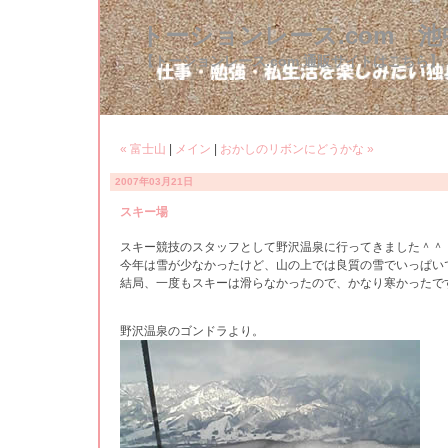
トーションレース.com 
【トーションレース.com 通販サイトはこちら】
« 富士山
|
メイン
|
おかしのリボンにどうかな »
2007年03月21日
スキー場
スキー競技のスタッフとして野沢温泉に行ってきました＾＾
今年は雪が少なかったけど、山の上では良質の雪でいっぱい
結局、一度もスキーは滑らなかったので、かなり寒かったで
野沢温泉のゴンドラより。