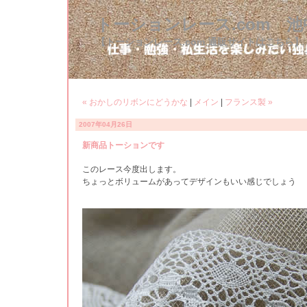
トーションレース.com 
【トーションレース.com 通販サイトはこちら】
« おかしのリボンにどうかな
|
メイン
|
フランス製 »
2007年04月26日
新商品トーションです
このレース今度出します。
ちょっとボリュームがあってデザインもいい感じでしょう