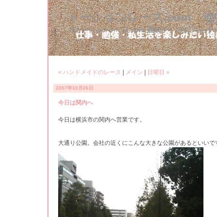
トーションレース.com 
【トーションレース.com 通販サイトはこちら】
« ハンドメイドのレース
|
メイン
|
日曜日 »
2007年10月26日
今日は関内へ
今日は横浜市の関内へ営業です。
大通り公園。会社の近くにこんな大きな公園があるといいで