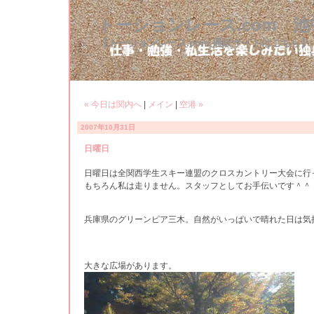
トーションレース.com 
【トーションレース.com 通販サイトはこちら】
« 今日は関内へ
|
メイン
|
空港 »
2007年10月31日
日曜日
日曜日は全関西学生スキー連盟のクロスカントリー大会に行
もちろん私は走りません。スタッフとしてお手伝いです＾＾
兵庫県のグリーンピア三木。自然がいっぱいで晴れた日は気
大きな広場があります。