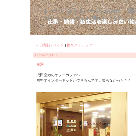
トーションレース.com 
【トーションレース.com 通販サイトはこちら】
« 日曜日
|
メイン
|
携帯ストラップ »
2007年11月29日
空港
成田空港のヤフーカフェへ
無料でインターネットができるんです。知らなかった＾＾