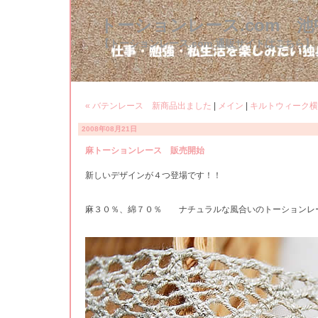
トーションレース.com 
【トーションレース.com 通販サイトはこちら】
« バテンレース 新商品出ました
|
メイン
|
キルトウィーク横
2008年08月21日
麻トーションレース 販売開始
新しいデザインが４つ登場です！！
麻３０％、綿７０％ ナチュラルな風合いのトーションレ