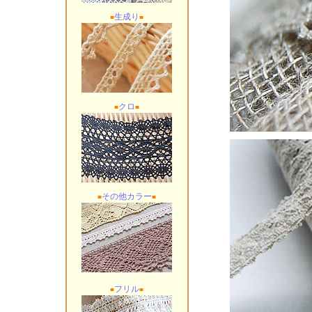
生成り
■
■
クロ
■
■
その他カラー
■
■
フリル
■
■