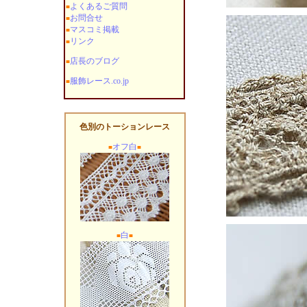
よくあるご質問
■
お問合せ
■
マスコミ掲載
■
リンク
■
店長のブログ
■
服飾レース.co.jp
■
色別のトーションレース
オフ白
■
■
白
■
■