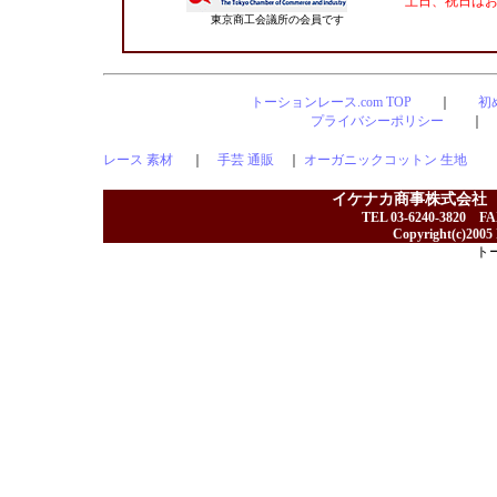
土日、祝日は
東京商工会議所の会員です
トーションレース.com TOP
｜
初
プライバシーポリシー
レース 素材
｜
手芸 通販
｜
オーガニックコットン 生地
イケナカ商事株式会社
TEL 03-6240-3820 F
Copyright(c)2005 I
ト