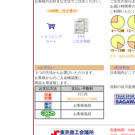
お客様のお好きな方法でご注文ください
。
ご注文の翌日
お届け時間帯
<24時間ご注文受付>
ご利用いただ
ショッピング
FAX
ご注文用紙
カート
土日・祝日は休業
お支払い
配送料金
■
■
３つの方法からお選びいただけます。
日本国内どこ
お客様からのご入金確認後に、
商品を発送致します。
信頼の佐川急
お支払方法
支払い手数料
315 円
商品5000円以上で無料
お客様負担
お客様負担
営業時間：9:00