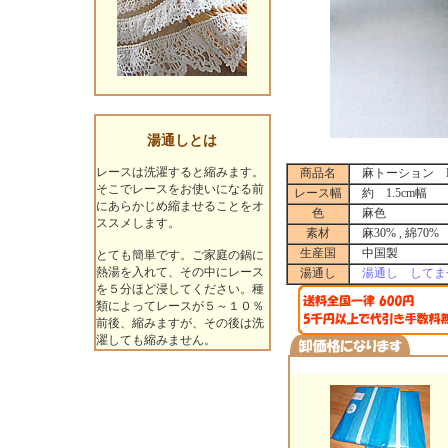
湯通しとは
レースは洗濯すると縮みます。
商品名
麻トーション B04
そこでレースをお使いになる前
レース幅
約 1.5cm幅
にあらかじめ縮ませることをオ
色
麻色
ススメします。
素材
麻30% , 綿70%
生産国
中国製
とても簡単です。ご家庭の鍋に
熱湯を入れて、その中にレース
湯通し
湯通し してま
を５分ほど浸してください。種
類によってレースが５～１０％
前後、縮みますが、その後は洗
濯しても縮みません。