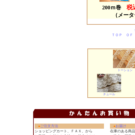
税込
200ｍ巻
（メータ
ＴＯＰ ＯＦ
トーション
チュール
ご注文方法
お届け
■
■
ショッピングカート、ＦＡＸ、から
在庫のある商