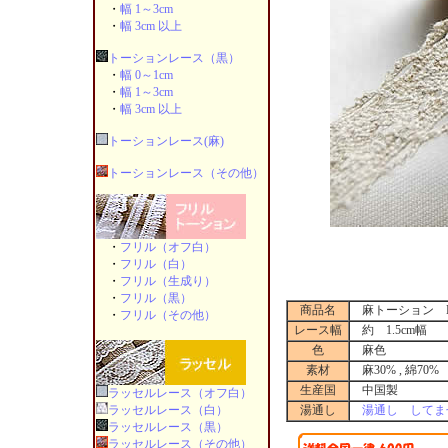
・
幅 1～3cm
・
幅 3cm 以上
トーションレース（黒）
・
幅 0～1cm
・
幅 1～3cm
・
幅 3cm 以上
トーションレース(麻)
トーションレース（その他）
・
フリル（オフ白）
・
フリル（白）
・
フリル（生成り）
・
フリル（黒）
商品名
麻トーション B04
・
フリル（その他）
レース幅
約 1.5cm幅
色
麻色
素材
麻30% , 綿70%
生産国
中国製
ラッセルレース（オフ白）
ラッセルレース（白）
湯通し
湯通し してま
ラッセルレース（黒）
ラッセルレース（その他）