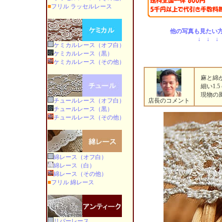
■
フリル ラッセルレース
他の写真も見たい方
↓ ↓ ↓
ケミカルレース（オフ白）
ケミカルレース（黒）
ケミカルレース（その他）
麻と綿が
細い1.
現物の風
チュールレース（オフ白）
店長のコメント
チュールレース（黒）
チュールレース（その他）
綿レース（オフ白）
綿レース（白）
綿レース（その他）
■
フリル 綿レース
リバーレース