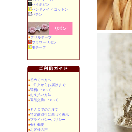
ハイボビン
ハンドメイド コットン
バテン
■
フリルテープ
フラワーリボン
モチーフ
初めての方へ
■
ご注文からお届けまで
■
送料について
■
お支払い方法
■
返品交換について
■
ＦＡＸでのご注文
■
特定商取引に基づく表示
■
プライバシーポリシー
■
会社概要
■
お客様の声
■