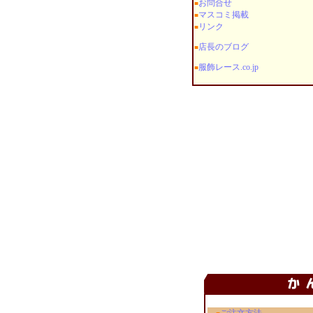
お問合せ
■
マスコミ掲載
■
リンク
■
店長のブログ
■
服飾レース.co.jp
■