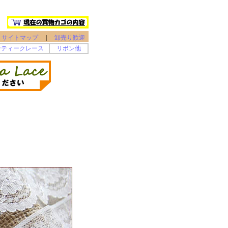
サイトマップ
|
卸売り歓迎
ンティークレース
リボン他
）