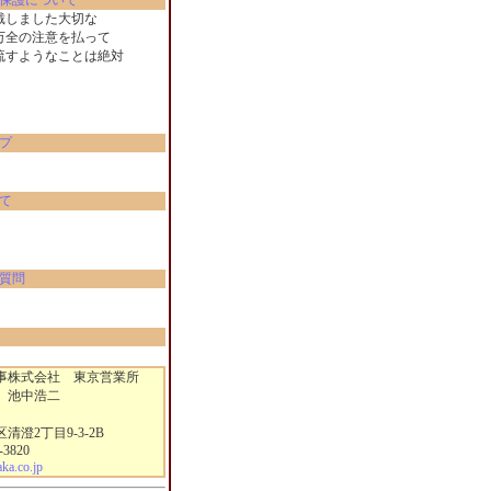
保護について
戴しました大切な
万全の注意を払って
流すようなことは絶対
。
プ
て
質問
株式会社 東京営業所
 池中浩二
澄2丁目9-3-2B
-3820
a.co.jp