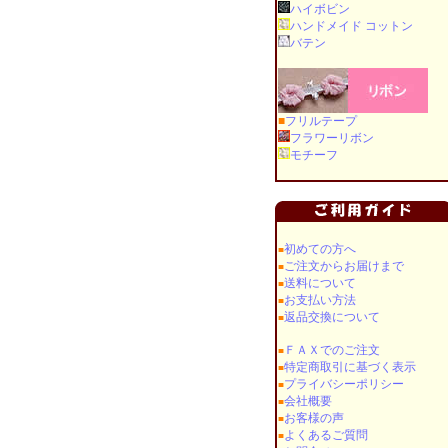
ハイボビン
ハンドメイド コットン
バテン
■
フリルテープ
フラワーリボン
モチーフ
初めての方へ
■
ご注文からお届けまで
■
送料について
■
お支払い方法
■
返品交換について
■
ＦＡＸでのご注文
■
特定商取引に基づく表示
■
プライバシーポリシー
■
会社概要
■
お客様の声
■
よくあるご質問
■