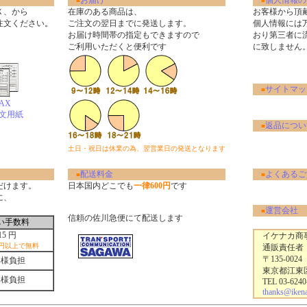
お届け
個人情報の
■
■
Ｘ、から
在庫のある商品は、
お客様から頂
注文ください
。
ご注文の翌日までに発送します。
個人情報には
お届け時間帯の指定もできますので
おり第三者に
ご利用いただくと便利です
に致しません
サイトマッ
■
AX
文用紙
返品につい
■
土日・祝日は休業の為、翌営業日の発送となります
配送料金
よくあるご
■
■
だけます。
日本国内どこでも
一律600円
です
に、
運営会社
■
信頼の佐川急便にて配送します
い手数料
15 円
イケナカ商事
0円以上で無料
通販責任者
〒135-0024
客様負担
東京都江東区清
客様負担
TEL 03-6240
thanks@ikenak