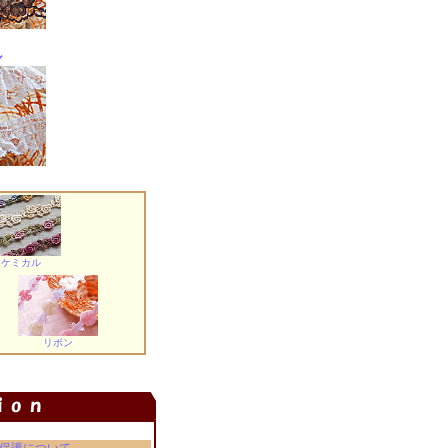
ル
ケミカル
リボン