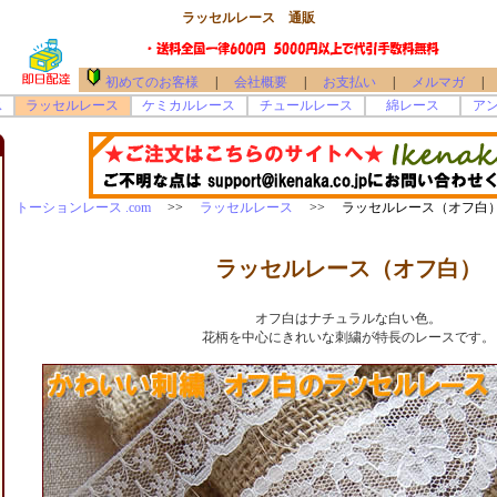
ラッセルレース 通販
初めてのお客様
|
会社概要
|
お支払い
|
メルマガ
|
ス
ラッセルレース
ケミカルレース
チュールレース
綿レース
ア
トーションレース .com
>>
ラッセルレース
>> ラッセルレース（オフ白
ラッセルレース（オフ白）
オフ白はナチュラルな白い色。
花柄を中心にきれいな刺繍が特長のレースです。