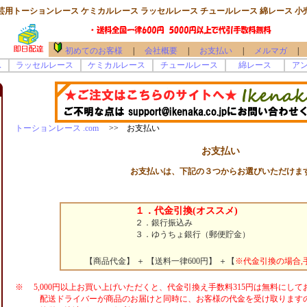
芸用トーションレース ケミカルレース ラッセルレース チュールレース 綿レース 小
初めてのお客様
|
会社概要
|
お支払い
|
メルマガ
|
ス
ラッセルレース
ケミカルレース
チュールレース
綿レース
ア
トーションレース .com
>> お支払い
お支払い
お支払いは、下記の３つからお選びいただけま
１．代金引換(オススメ)
２．銀行振込み
３．ゆうちょ銀行（郵便貯金）
【商品代金】 ＋ 【送料一律600円】 ＋【
※代金引換の場合,手
※ 5,000円以上お買い上げいただくと、代金引換え手数料315円は無料にして
配送ドライバーが商品のお届けと同時に、お客様の代金を受け取ります