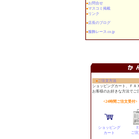
お問合せ
■
マスコミ掲載
■
リンク
■
店長のブログ
■
服飾レース.co.jp
■
ご注文方法
■
ショッピングカート、ＦＡ
お客様のお好きな方法でご
<24時間ご注文受付>
ショッピング
F
ご注
カート