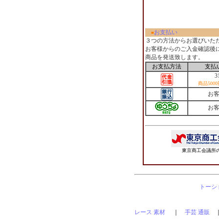
お支払い
■
３つの方法からお選びいた
お客様からのご入金確認後
商品を発送致します。
お支払方法
支払
3
商品500
お
お
東京商工会議所の
トーショ
レース 素材
｜
手芸 通販