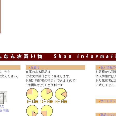
お届け
個人情報の
■
■
Ｘ、から
在庫のある商品は、
お客様から頂
注文ください
。
ご注文の翌日までに発送します。
個人情報には
お届け時間帯の指定もできますので
おり第三者に
ご利用いただくと便利です
に致しません
サイトマッ
■
AX
文用紙
返品につい
■