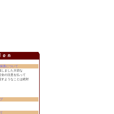
保護について
戴しました大切な
万全の注意を払って
流すようなことは絶対
。
プ
て