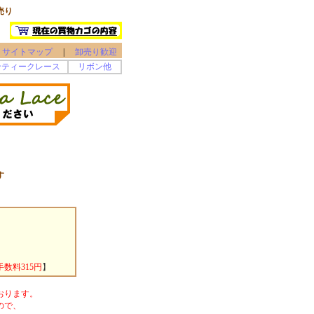
売り
サイトマップ
|
卸売り歓迎
ンティークレース
リボン他
す
数料315円
】
おります。
ので、