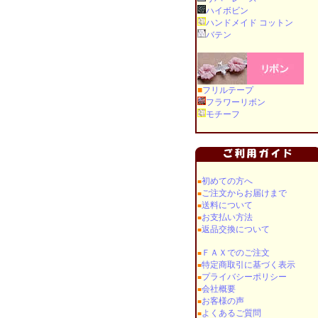
ハイボビン
ハンドメイド コットン
バテン
■
フリルテープ
フラワーリボン
モチーフ
初めての方へ
■
ご注文からお届けまで
■
送料について
■
お支払い方法
■
返品交換について
■
ＦＡＸでのご注文
■
特定商取引に基づく表示
■
プライバシーポリシー
■
会社概要
■
お客様の声
■
よくあるご質問
■