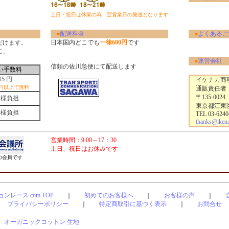
土日・祝日は休業の為、翌営業日の発送となります
配送料金
よくあるご
■
■
だけます。
日本国内どこでも
一律600円
です
に、
運営会社
■
信頼の佐川急便にて配送します
い手数料
15 円
イケナカ商事
0円以上で無料
通販責任者
〒135-0024
客様負担
東京都江東区清
客様負担
TEL 03-6240
thanks@ikenak
営業時間：9:00～17：30
土日、祝日はお休みです
会員です
ンレース.com TOP
｜
初めてのお客様へ
｜
お客様の声
｜
プライバシーポリシー
｜
特定商取引に基づく表示
｜
お問合せ
｜
オーガニックコットン 生地