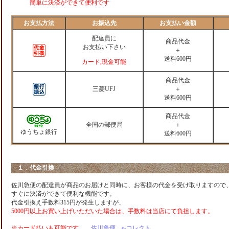
簡単に決済ができて便利です
お支払方法
お振込先
お支払い金額
配達員に
商品代金
お支払い下さい
＋
送料600円
カード,現金可能
商品代金
三菱UFJ
＋
送料600円
商品代金
全国の郵便局
＋
ゆうちょ銀行
送料600円
１．代金引換
佐川急便の配達員が商品のお届けと同時に、お客様の代金を受け取りますので
すぐに決済ができて便利な機能です。
代金引換え手数料315円が発生しますが、
5000円以上お買い上げいただいた場合は、手数料は当店にて負担します。
※カード払いも可能です
佐川急便 e-コレクト