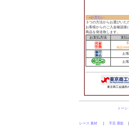
お支払い
■
３つの方法からお選びいた
お客様からのご入金確認後
商品を発送致します。
お支払方法
支払
3
商品500
お
お
東京商工会議所の
トーショ
レース 素材
｜
手芸 通販