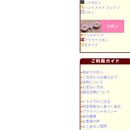
ハイボビン
ハンドメイド コットン
バテン
■
フリルテープ
フラワーリボン
モチーフ
初めての方へ
■
ご注文からお届けまで
■
送料について
■
お支払い方法
■
返品交換について
■
ＦＡＸでのご注文
■
特定商取引に基づく表示
■
プライバシーポリシー
■
会社概要
■
お客様の声
■
よくあるご質問
■