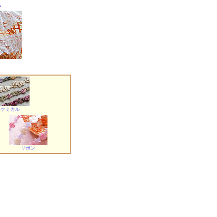
ル
ケミカル
リボン