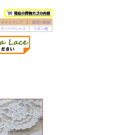
サイトマップ
|
卸売り歓迎
ンティークレース
リボン他
♪