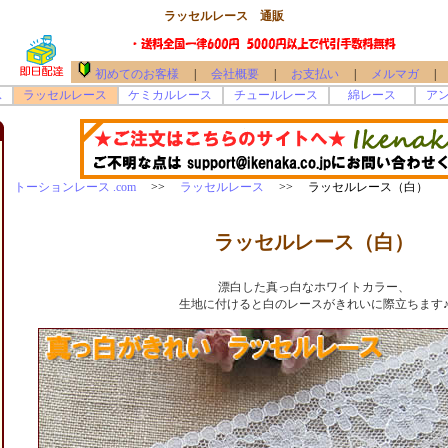
ラッセルレース 通販
初めてのお客様
|
会社概要
|
お支払い
|
メルマガ
|
ス
ラッセルレース
ケミカルレース
チュールレース
綿レース
ア
トーションレース .com
>>
ラッセルレース
>> ラッセルレース（白）
ラッセルレース（白）
漂白した真っ白なホワイトカラー、
生地に付けると白のレースがきれいに際立ちます