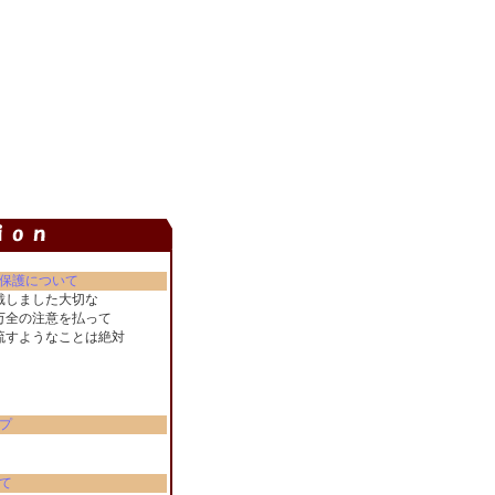
保護について
戴しました大切な
万全の注意を払って
流すようなことは絶対
。
プ
て