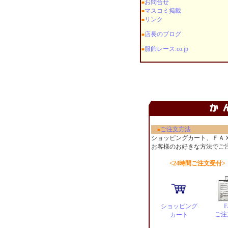
お問合せ
■
マスコミ掲載
■
リンク
■
店長のブログ
■
服飾レース.co.jp
■
ご注文方法
■
ショッピングカート、ＦＡ
お客様のお好きな方法でご
<24時間ご注文受付>
ショッピング
F
ご注
カート