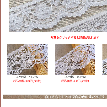
写真をクリックすると詳細が見れます
3.2cm幅 #4927w
3.5cm幅 #5146w
税込価格:400円(5m巻)
税込価格:400円(5m巻)
白（さらし）とオフ白の色の違いって？