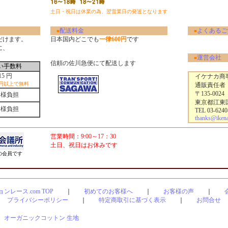
土日・祝日は休業の為、翌営業日の発送となります
配送料金
よくあるご
■
■
だけます。
日本国内どこでも
一律600円
です
に、
運営会社
■
信頼の佐川急便にて配送します
い手数料
15 円
イケナカ商事
0円以上で無料
通販責任者
〒135-0024
客様負担
東京都江東区清
客様負担
TEL 03-6240
thanks@ikenak
営業時間：9:00～17：30
土日、祝日はお休みです
会員です
ンレース.com TOP
｜
初めてのお客様へ
｜
お客様の声
｜
プライバシーポリシー
｜
特定商取引に基づく表示
｜
お問合せ
｜
オーガニックコットン 生地