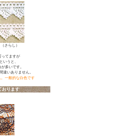
白（さらし）
写ってますが
というと、
白が多いです。
間違いありません。
ん。一般的な白色です
ております