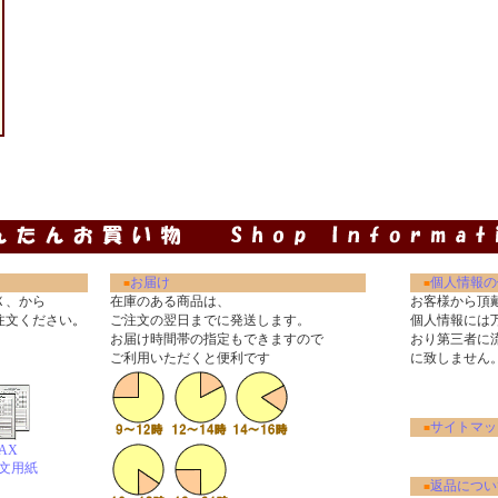
お届け
個人情報の
■
■
Ｘ、から
在庫のある商品は、
お客様から頂
注文ください
。
ご注文の翌日までに発送します。
個人情報には
お届け時間帯の指定もできますので
おり第三者に
ご利用いただくと便利です
に致しません
サイトマッ
■
AX
文用紙
返品につい
■