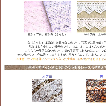
左がオフ白、右が白（さらし）
下がオフ白、上が
白（さらし）は漂白した真っ白な色です。写真では青っぽく
現物はもう少し白い蛍光色です。では、オフ白はどんな色か
こちらも一般的な白い色です。街の手芸店にあるのはこのオフ
光の当たり方で色は違ってみえますが、両方とも白い色であることに
※注意 オフ白は薄いベージュが入った生成りっぽい色ではありませ
色別・デザイン別に下記のラッセルレースもそろえ
オフ白
黒