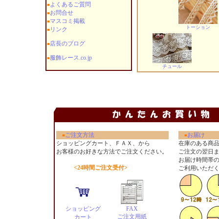
よくあるご質問
■
お問合せ
■
マスコミ掲載
■
トーション
リンク
■
店長のブログ
■
服飾レース.co.jp
■
チュール
ご注文方法
お届け
■
■
ショッピングカート、ＦＡＸ、から
在庫のある商
お客様のお好きな方法でご注文ください
。
ご注文の翌日
お届け時間帯
<24時間ご注文受付>
ご利用いただ
ショッピング
FAX
ご注文用紙
カート