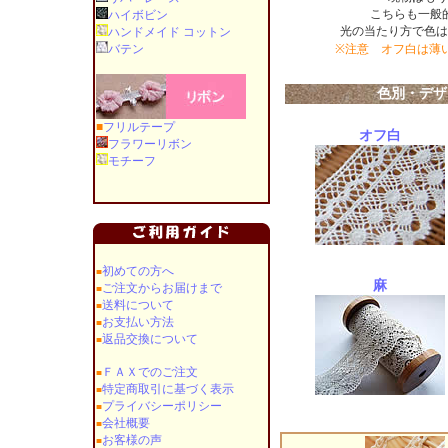
こちらも一般
ハイボビン
光の当たり方で色は
ハンドメイド コットン
バテン
※注意 オフ白は薄
色別・デザ
■
フリルテープ
オフ白
フラワーリボン
モチーフ
初めての方へ
■
麻
ご注文からお届けまで
■
送料について
■
お支払い方法
■
返品交換について
■
ＦＡＸでのご注文
■
特定商取引に基づく表示
■
プライバシーポリシー
■
会社概要
■
お客様の声
■