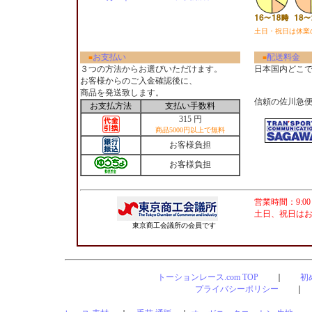
土日・祝日は休業
お支払い
配送料金
■
■
３つの方法からお選びいただけます。
日本国内どこ
お客様からのご入金確認後に、
商品を発送致します。
信頼の佐川急
お支払方法
支払い手数料
315 円
商品5000円以上で無料
お客様負担
お客様負担
営業時間：9:00
土日、祝日は
東京商工会議所の会員です
トーションレース.com TOP
｜
初
プライバシーポリシー