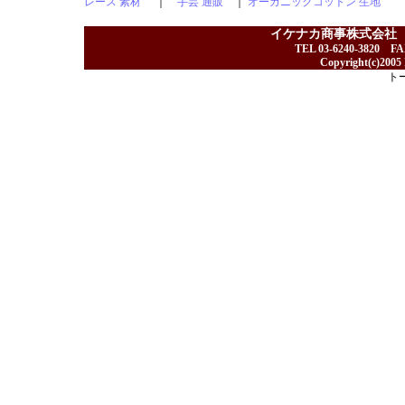
レース 素材
｜
手芸 通販
｜
オーガニックコットン 生地
イケナカ商事株式会社
TEL 03-6240-3820 F
Copyright(c)2005 I
ト