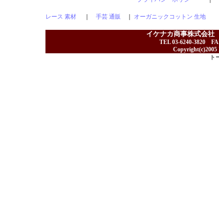
レース 素材
｜
手芸 通販
｜
オーガニックコットン 生地
イケナカ商事株式会社
TEL 03-6240-3820 F
Copyright(c)2005 I
ト