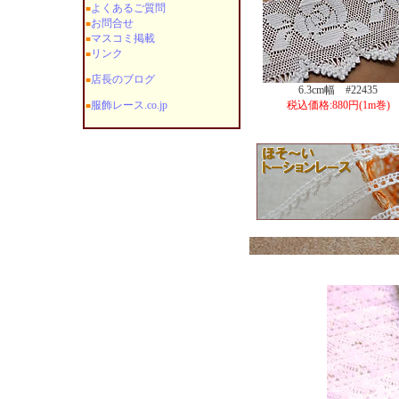
よくあるご質問
■
お問合せ
■
マスコミ掲載
■
リンク
■
店長のブログ
■
6.3cm幅 #22435
服飾レース.co.jp
税込価格:880円(1m巻)
■