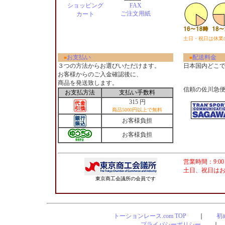
ショッピング
FAX
ご注文用紙
カート
土日・祝日は休業
お支払い
配送料金
■
■
３つの方法からお選びいただけます。
日本国内どこ
お客様からのご入金確認後に、
商品を発送致します。
信頼の佐川急
お支払方法
支払い手数料
315 円
商品5000円以上で無料
お客様負担
お客様負担
営業時間：9:00
土日、祝日は
東京商工会議所の会員です
トーションレース.com TOP
｜
初
プライバシーポリシー