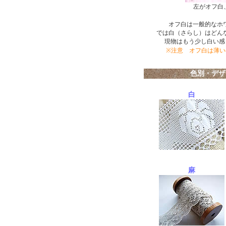
左がオフ白
オフ白は一般的なホ
では白（さらし）はどん
現物はもう少し白い感
※注意 オフ白は薄
色別・デザ
白
麻