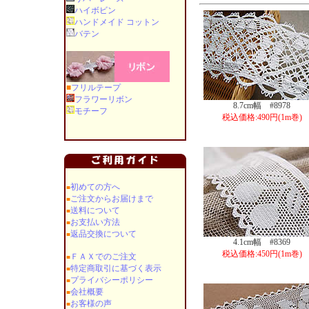
ハイボビン
ハンドメイド コットン
バテン
■
フリルテープ
フラワーリボン
8.7cm幅 #8978
モチーフ
税込価格:490円(1m巻)
初めての方へ
■
ご注文からお届けまで
■
送料について
■
お支払い方法
■
返品交換について
■
4.1cm幅 #8369
税込価格:450円(1m巻)
ＦＡＸでのご注文
■
特定商取引に基づく表示
■
プライバシーポリシー
■
会社概要
■
お客様の声
■