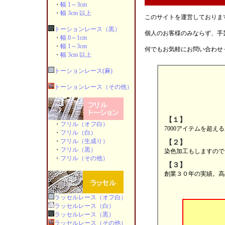
・
幅 1～3cm
・
幅 3cm 以上
このサイトを運営しております
トーションレース（黒）
個人のお客様のみならず、手
・
幅 0～1cm
・
幅 1～3cm
何でもお気軽にお問い合わせ
・
幅 3cm 以上
トーションレース(麻)
トーションレース（その他）
【１】
・
フリル（オフ白）
7000アイテムを超え
・
フリル（白）
・
フリル（生成り）
【２】
・
フリル（黒）
染色加工もしますので
・
フリル（その他）
【３】
創業３０年の実績。高
ラッセルレース（オフ白）
ラッセルレース（白）
ラッセルレース（黒）
ラッセルレース（その他）