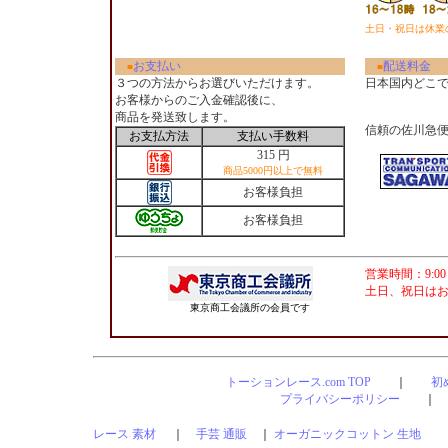
土日・祝日は休業
お支払い
配送料金
■
■
３つの方法からお選びいただけます。
日本国内どこ
お客様からのご入金確認後に、
商品を発送致します。
信頼の佐川急
お支払方法
支払い手数料
315 円
商品5000円以上で無料
お客様負担
お客様負担
営業時間：9:00
土日、祝日は
東京商工会議所の会員です
トーションレース.com TOP
｜
初
プライバシーポリシー
レース 素材
｜
手芸 通販
｜
オーガニックコットン 生地