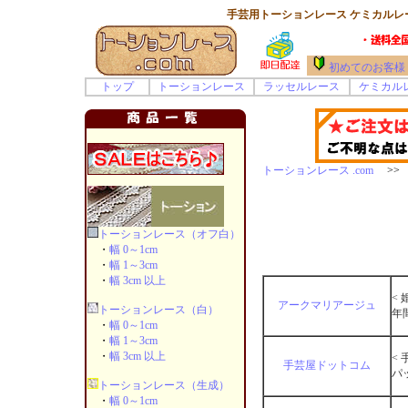
手芸用トーションレース ケミカルレー
初めてのお客様
トップ
トーションレース
ラッセルレース
ケミカル
トーションレース .com
>> 
トーションレース（オフ白）
・
幅 0～1cm
・
幅 1～3cm
・
幅 3cm 以上
< 
アークマリアージュ
トーションレース（白）
年
・
幅 0～1cm
・
幅 1～3cm
・
幅 3cm 以上
<
手芸屋ドットコム
パ
トーションレース（生成）
・
幅 0～1cm