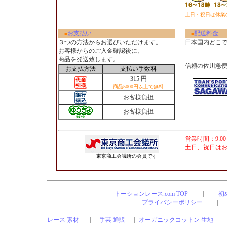
土日・祝日は休業
お支払い
配送料金
■
■
３つの方法からお選びいただけます。
日本国内どこ
お客様からのご入金確認後に、
商品を発送致します。
信頼の佐川急
お支払方法
支払い手数料
315 円
商品5000円以上で無料
お客様負担
お客様負担
営業時間：9:00
土日、祝日は
東京商工会議所の会員です
トーションレース.com TOP
｜
初
プライバシーポリシー
レース 素材
｜
手芸 通販
｜
オーガニックコットン 生地