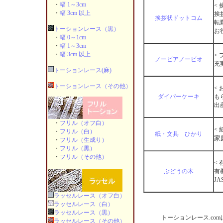
・
幅 1～3cm
<
・
幅 3cm 以上
挨
挨拶状ドットコム
転
トーションレース（黒）
お
・
幅 0～1cm
・
幅 1～3cm
・
幅 3cm 以上
<
ノービアノービオ
充
トーションレース(麻)
トーションレース（その他）
<
ダイパーケーキ
も
出
・
フリル（オフ白）
<
・
フリル（白）
紙・文具 ひかり
家
・
フリル（生成り）
・
フリル（黒）
・
フリル（その他）
<
ぶどうの木
有
J
ラッセルレース（オフ白）
ラッセルレース（白）
ラッセルレース（黒）
トーションレース.c
ラッセルレース（その他）