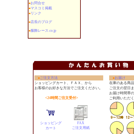
お問合せ
■
マスコミ掲載
■
リンク
■
店長のブログ
■
服飾レース.co.jp
■
ご注文方法
お届け
■
■
ショッピングカート、ＦＡＸ、から
在庫のある商
お客様のお好きな方法でご注文ください
。
ご注文の翌日
お届け時間帯
<24時間ご注文受付>
ご利用いただ
ショッピング
FAX
ご注文用紙
カート