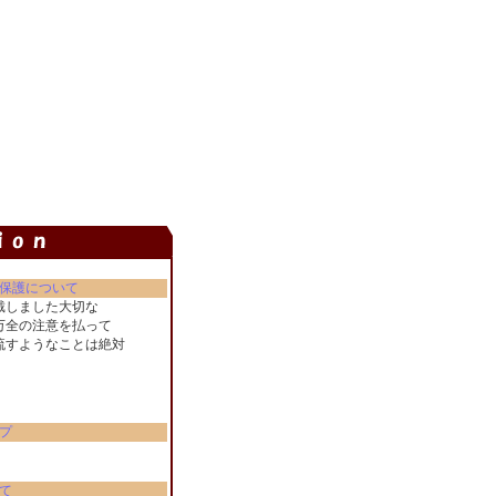
保護について
戴しました大切な
万全の注意を払って
流すようなことは絶対
。
プ
て