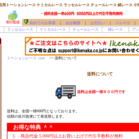
芸用トーションレース ケミカルレース ラッセルレース チュールレース 綿レース 小
初めてのお客様
|
会社概要
|
お支払い
|
メルマガ
|
ス
ラッセルレース
ケミカルレース
チュールレース
綿レース
ア
トーションレース .com
>> 送料について
送料について
送料は全国一律６００円です
送料は、全国一律600円となっております。
信頼の佐川急便にて発送致します。
お得な特典 ＾＾
１．商品代金 5,000円以上お買い上げで代引手数料が無料