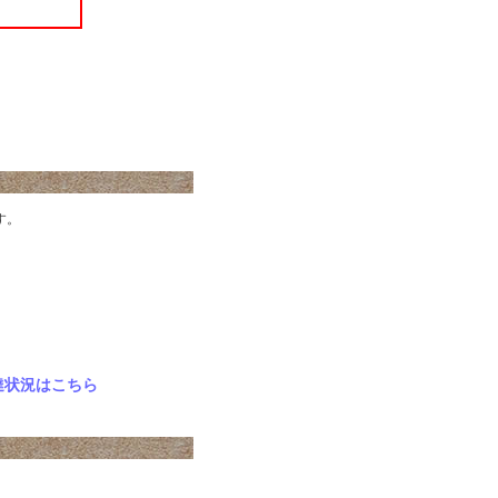
す。
況はこちら
、