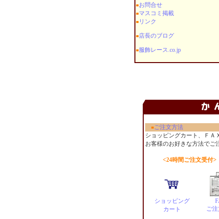
お問合せ
■
マスコミ掲載
■
リンク
■
店長のブログ
■
服飾レース.co.jp
■
ご注文方法
■
ショッピングカート、ＦＡ
お客様のお好きな方法でご
<24時間ご注文受付>
ショッピング
F
ご注
カート