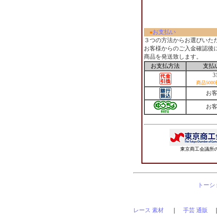
お支払い
■
３つの方法からお選びいた
お客様からのご入金確認後
商品を発送致します。
お支払方法
支払
3
商品500
お
お
東京商工会議所の
トーショ
レース 素材
｜
手芸 通販