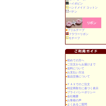
ハイボビン
ハンドメイド コットン
バテン
■
フリルテープ
フラワーリボン
モチーフ
初めての方へ
■
ご注文からお届けまで
■
送料について
■
お支払い方法
■
返品交換について
■
ＦＡＸでのご注文
■
特定商取引に基づく表示
■
プライバシーポリシー
■
会社概要
■
お客様の声
■
よくあるご質問
■