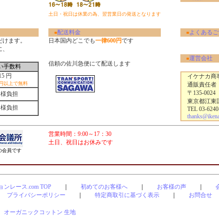
土日・祝日は休業の為、翌営業日の発送となります
配送料金
よくあるご
■
■
だけます。
日本国内どこでも
一律600円
です
に、
運営会社
■
信頼の佐川急便にて配送します
い手数料
15 円
イケナカ商事
0円以上で無料
通販責任者
〒135-0024
客様負担
東京都江東区清
客様負担
TEL 03-6240
thanks@ikenak
営業時間：9:00～17：30
土日、祝日はお休みです
会員です
ンレース.com TOP
｜
初めてのお客様へ
｜
お客様の声
｜
プライバシーポリシー
｜
特定商取引に基づく表示
｜
お問合せ
｜
オーガニックコットン 生地