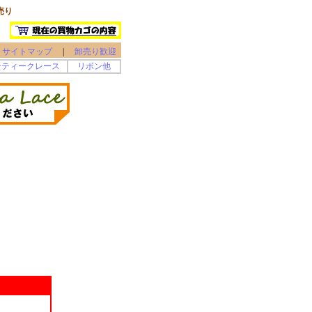
売り
サイトマップ
|
卸売り歓迎
ンティークレース
リボン他