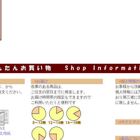
お届け
個人情報の
■
■
Ｘ、から
在庫のある商品は、
お客様から頂
注文ください
。
ご注文の翌日までに発送します。
個人情報には
お届け時間帯の指定もできますので
おり第三者に
ご利用いただくと便利です
に致しません
サイトマッ
■
AX
文用紙
返品につい
■