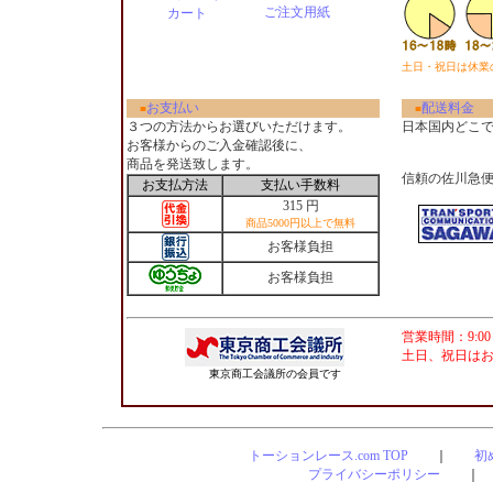
ご注文用紙
カート
土日・祝日は休業
お支払い
配送料金
■
■
３つの方法からお選びいただけます。
日本国内どこ
お客様からのご入金確認後に、
商品を発送致します。
信頼の佐川急
お支払方法
支払い手数料
315 円
商品5000円以上で無料
お客様負担
お客様負担
営業時間：9:00
土日、祝日は
東京商工会議所の会員です
トーションレース.com TOP
｜
初
プライバシーポリシー