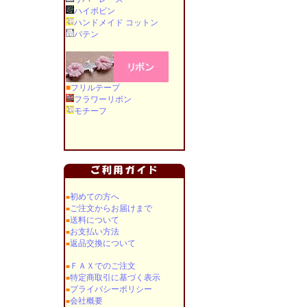
ハイボビン
ハンドメイド コットン
バテン
■
フリルテープ
フラワーリボン
モチーフ
初めての方へ
■
ご注文からお届けまで
■
送料について
■
お支払い方法
■
返品交換について
■
ＦＡＸでのご注文
■
特定商取引に基づく表示
■
プライバシーポリシー
■
会社概要
■