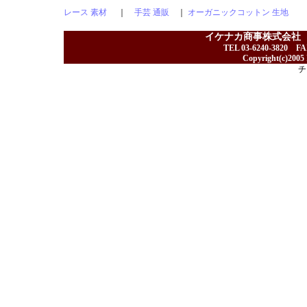
レース 素材
｜
手芸 通販
｜
オーガニックコットン 生地
イケナカ商事株式会社
TEL 03-6240-3820 F
Copyright(c)2005 I
チ