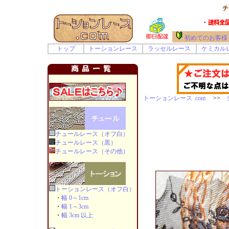
チ
初めてのお客様
トップ
トーションレース
ラッセルレース
ケミカル
トーションレース .com
>>
チュールレース（オフ白）
チュールレース（黒）
チュールレース（その他）
トーションレース（オフ白）
・
幅 0～1cm
・
幅 1～3cm
・
幅 3cm 以上