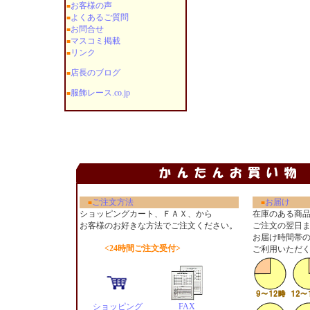
お客様の声
■
よくあるご質問
■
お問合せ
■
マスコミ掲載
■
リンク
■
店長のブログ
■
服飾レース.co.jp
■
ご注文方法
お届け
■
■
ショッピングカート、ＦＡＸ、から
在庫のある商
お客様のお好きな方法でご注文ください
。
ご注文の翌日
お届け時間帯
<24時間ご注文受付>
ご利用いただ
ショッピング
FAX