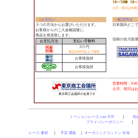
土日・祝日は休業
お支払い
配送料金
■
■
３つの方法からお選びいただけます。
日本国内どこ
お客様からのご入金確認後に、
商品を発送致します。
信頼の佐川急
お支払方法
支払い手数料
315 円
商品5000円以上で無料
お客様負担
お客様負担
営業時間：9:00
土日、祝日は
東京商工会議所の会員です
トーションレース.com TOP
｜
初
プライバシーポリシー
レース 素材
｜
手芸 通販
｜
オーガニックコットン 生地