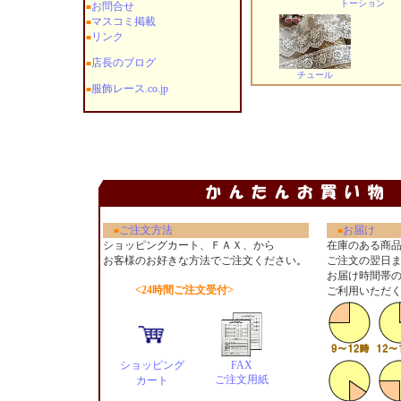
トーション
お問合せ
■
マスコミ掲載
■
リンク
■
店長のブログ
■
チュール
服飾レース.co.jp
■
ご注文方法
お届け
■
■
ショッピングカート、ＦＡＸ、から
在庫のある商
お客様のお好きな方法でご注文ください
。
ご注文の翌日
お届け時間帯
<24時間ご注文受付>
ご利用いただ
ショッピング
FAX
ご注文用紙
カート