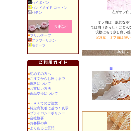
ハイボビン
ハンドメイド コットン
左がオフ白
バテン
オフ白は一般的なホ
では白（さらし）はどん
現物はもう少し白い感
■
フリルテープ
※注意 オフ白は薄
フラワーリボン
モチーフ
色別・
白
初めての方へ
■
ご注文からお届けまで
■
送料について
■
お支払い方法
■
返品交換について
■
ＦＡＸでのご注文
■
特定商取引に基づく表示
■
プライバシーポリシー
■
会社概要
■
お客様の声
■
よくあるご質問
■