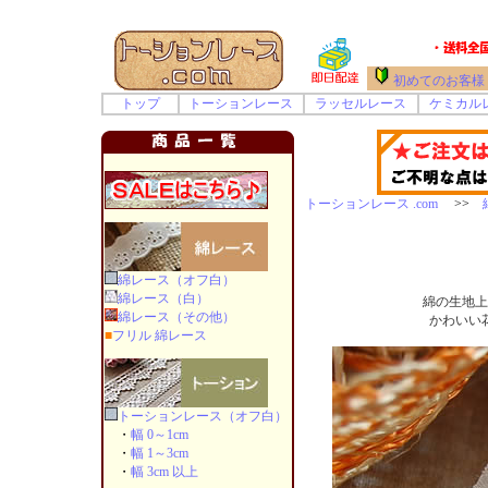
初めてのお客様
トップ
トーションレース
ラッセルレース
ケミカル
トーションレース .com
>>
綿レース（オフ白）
綿レース（白）
綿の生地上
綿レース（その他）
かわいい
■
フリル 綿レース
トーションレース（オフ白）
・
幅 0～1cm
・
幅 1～3cm
・
幅 3cm 以上