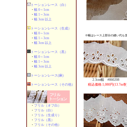
トーションレース（白）
・
幅 0～1cm
・
幅 1～3cm
・
幅 3cm 以上
トーションレース（生成）
・
幅 0～1cm
※幅はレース上部分の縫い代も含
・
幅 1～3cm
・
幅 3cm 以上
トーションレース（黒）
・
幅 0～1cm
・
幅 1～3cm
・
幅 3cm 以上
トーションレース(麻)
2.3cm幅 #860208
トーションレース（その他）
税込価格:1,080円(13.7m巻
・
フリル（オフ白）
・
フリル（白）
・
フリル（生成り）
・
フリル（黒）
・
フリル（その他）