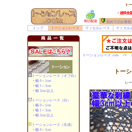
トー
初めてのお客様
トップ
トーションレース
ラッセルレース
ケミカル
トーションレース .com
>>
トーシ
トーションレース（オフ白）
・
幅 0～1cm
レー
・
幅 1～3cm
・
幅 3cm 以上
トーションレース（白）
・
幅 0～1cm
・
幅 1～3cm
・
幅 3cm 以上
トーションレース（生成）
・
幅 0～1cm