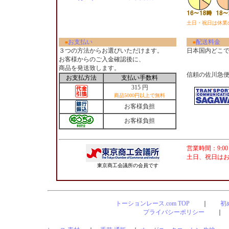
土日・祝日は休業
お支払い
配送料金
■
■
３つの方法からお選びいただけます。
日本国内どこ
お客様からのご入金確認後に、
商品を発送致します。
信頼の佐川急
お支払方法
支払い手数料
315 円
商品5000円以上で無料
お客様負担
お客様負担
営業時間：9:00
土日、祝日は
東京商工会議所の会員です
トーションレース.com TOP
｜
初
プライバシーポリシー