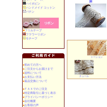
麻
ハイボビン
ハンドメイド コットン
バテン
■
フリルテープ
フラワーリボン
モチーフ
トーション
初めての方へ
■
ご注文からお届けまで
■
送料について
■
チュール
お支払い方法
■
返品交換について
■
ＦＡＸでのご注文
■
特定商取引に基づく表示
■
プライバシーポリシー
■
会社概要
■
お客様の声
■