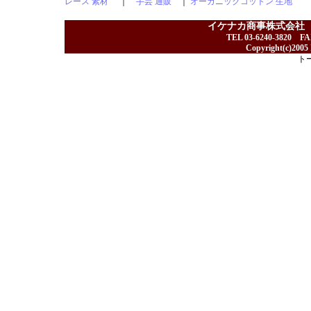
レース 素材
｜
手芸 通販
｜
オーガニックコットン 生地
イケナカ商事株式会社
TEL 03-6240-3820 F
Copyright(c)2005 I
ト