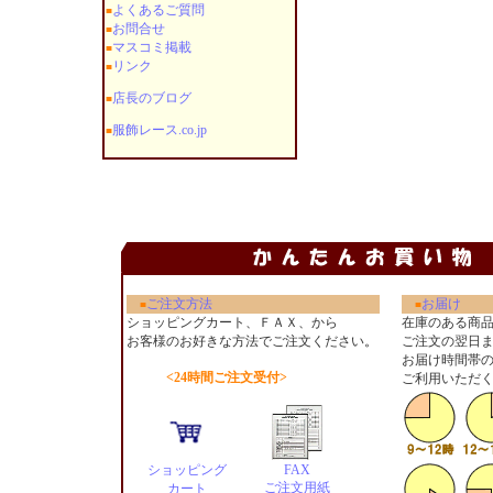
よくあるご質問
■
お問合せ
■
マスコミ掲載
■
リンク
■
店長のブログ
■
服飾レース.co.jp
■
ご注文方法
お届け
■
■
ショッピングカート、ＦＡＸ、から
在庫のある商
お客様のお好きな方法でご注文ください
。
ご注文の翌日
お届け時間帯
<24時間ご注文受付>
ご利用いただ
ショッピング
FAX
ご注文用紙
カート