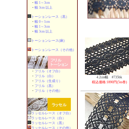
・
幅 1～3cm
・
幅 3cm 以上
トーションレース（黒）
・
幅 0～1cm
・
幅 1～3cm
・
幅 3cm 以上
トーションレース(麻)
トーションレース（その他）
・
フリル（オフ白）
・
フリル（白）
4.2cm幅 #735bk
・
フリル（生成り）
税込価格:1890円(5m巻)
・
フリル（黒）
・
フリル（その他）
ラッセルレース（オフ白）
ラッセルレース（白）
ラッセルレース（黒）
ラッセルレース（その他）