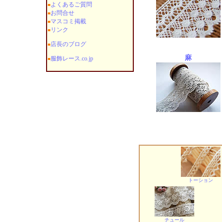
よくあるご質問
■
お問合せ
■
マスコミ掲載
■
リンク
■
店長のブログ
■
麻
服飾レース.co.jp
■
トーション
チュール