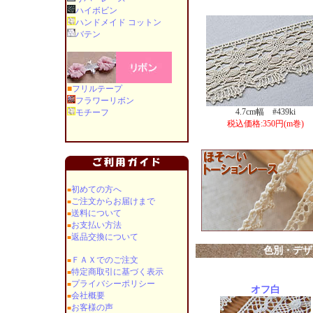
ハイボビン
ハンドメイド コットン
バテン
■
フリルテープ
フラワーリボン
4.7cm幅 #439ki
モチーフ
税込価格:350円(m巻)
初めての方へ
■
ご注文からお届けまで
■
送料について
■
お支払い方法
■
返品交換について
■
色別・デザ
ＦＡＸでのご注文
■
特定商取引に基づく表示
■
プライバシーポリシー
■
オフ白
会社概要
■
お客様の声
■