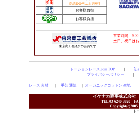
商品5000円以上で無料
お客様負担
お客様負担
営業時間：9:00
土日、祝日は
東京商工会議所の会員です
トーションレース.com TOP
｜
初
プライバシーポリシー
レース 素材
｜
手芸 通販
｜
オーガニックコットン 生地
イケナカ商事株式会社
TEL 03-6240-3820 F
Copyright(c)2005 I
ト