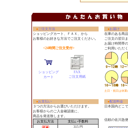
ご注文方法
お届け
■
■
ショッピングカート、ＦＡＸ、から
在庫のある商
お客様のお好きな方法でご注文ください
。
ご注文の翌日
お届け時間帯
<24時間ご注文受付>
ご利用いただ
ショッピング
FAX
ご注文用紙
カート
土日・祝日は休業
お支払い
配送料金
■
■
３つの方法からお選びいただけます。
日本国内どこ
お客様からのご入金確認後に、
商品を発送致します。
信頼の佐川急
お支払方法
支払い手数料
315 円