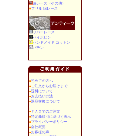
綿レース（その他）
■
フリル 綿レース
リバーレース
ハイボビン
ハンドメイド コットン
バテン
初めての方へ
■
ご注文からお届けまで
■
送料について
■
お支払い方法
■
返品交換について
■
ＦＡＸでのご注文
■
特定商取引に基づく表示
■
プライバシーポリシー
■
会社概要
■
お客様の声
■