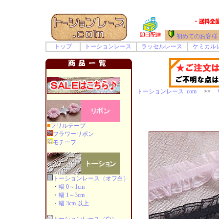
初めてのお客様
トップ
トーションレース
ラッセルレース
ケミカル
トーションレース .com
>>
■
フリルテープ
フラワーリボン
モチーフ
トーションレース（オフ白）
・
幅 0～1cm
・
幅 1～3cm
・
幅 3cm 以上