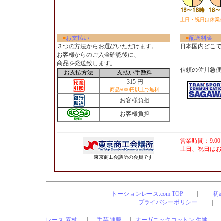
土日・祝日は休業
お支払い
配送料金
■
■
３つの方法からお選びいただけます。
日本国内どこ
お客様からのご入金確認後に、
商品を発送致します。
信頼の佐川急
お支払方法
支払い手数料
315 円
商品5000円以上で無料
お客様負担
お客様負担
営業時間：9:00
土日、祝日は
東京商工会議所の会員です
トーションレース.com TOP
｜
初
プライバシーポリシー
レース 素材
｜
手芸 通販
｜
オーガニックコットン 生地