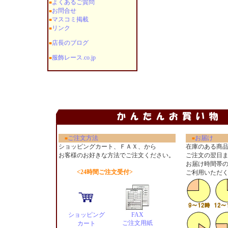
よくあるご質問
■
お問合せ
■
マスコミ掲載
■
リンク
■
店長のブログ
■
服飾レース.co.jp
■
ご注文方法
お届け
■
■
ショッピングカート、ＦＡＸ、から
在庫のある商
お客様のお好きな方法でご注文ください
。
ご注文の翌日
お届け時間帯
<24時間ご注文受付>
ご利用いただ
ショッピング
FAX
ご注文用紙
カート