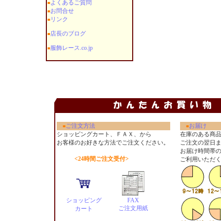
よくあるご質問
■
お問合せ
■
リンク
■
店長のブログ
■
服飾レース.co.jp
■
ご注文方法
お届け
■
■
ショッピングカート、ＦＡＸ、から
在庫のある商
お客様のお好きな方法でご注文ください
。
ご注文の翌日
お届け時間帯
<24時間ご注文受付>
ご利用いただ
ショッピング
FAX
ご注文用紙
カート