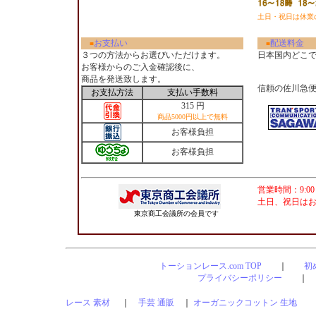
土日・祝日は休業
お支払い
配送料金
■
■
３つの方法からお選びいただけます。
日本国内どこ
お客様からのご入金確認後に、
商品を発送致します。
信頼の佐川急
お支払方法
支払い手数料
315 円
商品5000円以上で無料
お客様負担
お客様負担
営業時間：9:00
土日、祝日は
東京商工会議所の会員です
トーションレース.com TOP
｜
初
プライバシーポリシー
レース 素材
｜
手芸 通販
｜
オーガニックコットン 生地