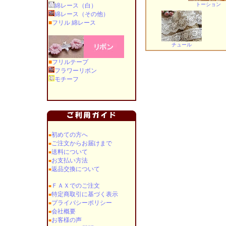
トーション
綿レース（白）
綿レース（その他）
■
フリル 綿レース
チュール
■
フリルテープ
フラワーリボン
モチーフ
初めての方へ
■
ご注文からお届けまで
■
送料について
■
お支払い方法
■
返品交換について
■
ＦＡＸでのご注文
■
特定商取引に基づく表示
■
プライバシーポリシー
■
会社概要
■
お客様の声
■