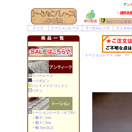
アン
初めてのお客様
トップ
トーションレース
ラッセルレース
ケミカル
トーションレース .com
>> 
リバーレース
ハイボビン
ハンドメイド コットン
バテン
トーションレース（オフ白）
・
幅 0～1cm
・
幅 1～3cm
・
幅 3cm 以上