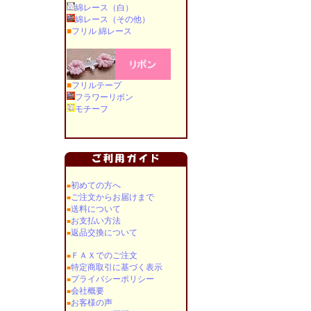
綿レース（白）
綿レース（その他）
■
フリル 綿レース
■
フリルテープ
フラワーリボン
モチーフ
初めての方へ
■
ご注文からお届けまで
■
送料について
■
お支払い方法
■
返品交換について
■
ＦＡＸでのご注文
■
特定商取引に基づく表示
■
プライバシーポリシー
■
会社概要
■
お客様の声
■