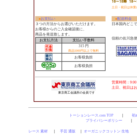
土日・祝日は休業
お支払い
配送料金
■
■
３つの方法からお選びいただけます。
日本国内どこ
お客様からのご入金確認後に、
商品を発送致します。
信頼の佐川急
お支払方法
支払い手数料
315 円
商品5000円以上で無料
お客様負担
お客様負担
営業時間：9:00
土日、祝日は
東京商工会議所の会員です
トーションレース.com TOP
｜
初
プライバシーポリシー
レース 素材
｜
手芸 通販
｜
オーガニックコットン 生地