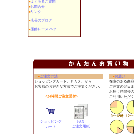
よくあるご質問
■
お問合せ
■
リンク
■
店長のブログ
■
服飾レース.co.jp
■
ご注文方法
お届け
■
■
ショッピングカート、ＦＡＸ、から
在庫のある商
お客様のお好きな方法でご注文ください
。
ご注文の翌日
お届け時間帯
<24時間ご注文受付>
ご利用いただ
ショッピング
FAX
ご注文用紙
カート