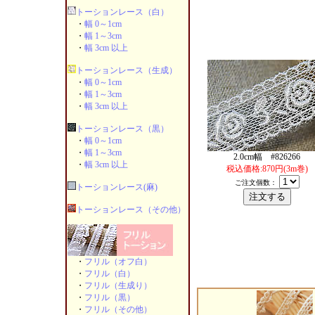
トーションレース（白）
・
幅 0～1cm
・
幅 1～3cm
・
幅 3cm 以上
トーションレース（生成）
・
幅 0～1cm
・
幅 1～3cm
・
幅 3cm 以上
トーションレース（黒）
・
幅 0～1cm
・
幅 1～3cm
2.0cm幅 #826266
・
幅 3cm 以上
税込価格:870円(3m巻)
ご注文個数：
トーションレース(麻)
トーションレース（その他）
・
フリル（オフ白）
・
フリル（白）
・
フリル（生成り）
・
フリル（黒）
・
フリル（その他）