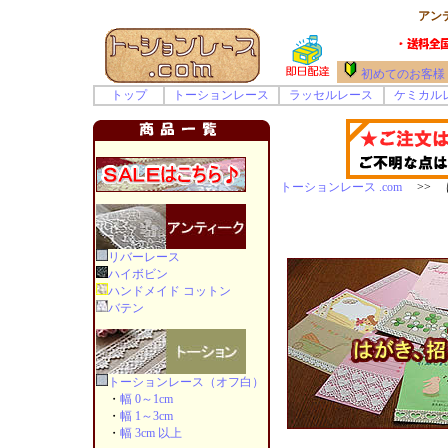
アン
初めてのお客様
トップ
トーションレース
ラッセルレース
ケミカル
トーションレース .com
>> 
リバーレース
ハイボビン
ハンドメイド コットン
バテン
トーションレース（オフ白）
・
幅 0～1cm
・
幅 1～3cm
・
幅 3cm 以上