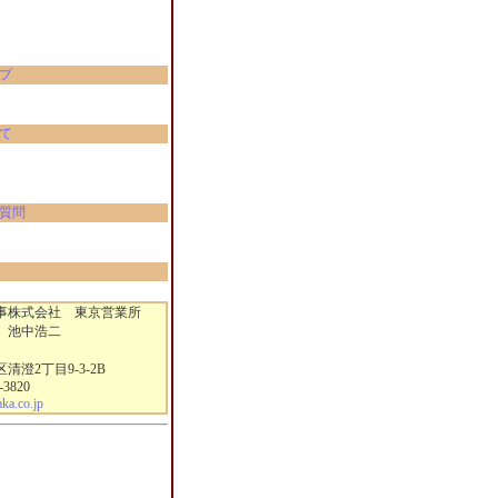
。
プ
て
質問
株式会社 東京営業所
 池中浩二
澄2丁目9-3-2B
-3820
a.co.jp