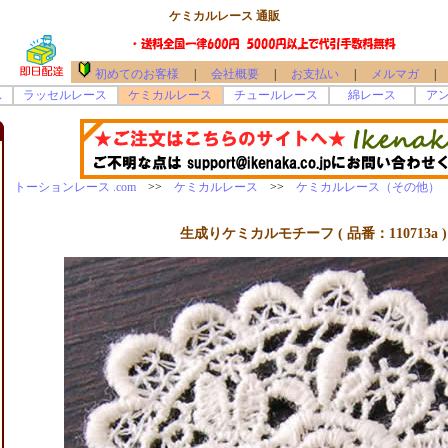
ケミカルレース 通販
初めてのお客様
|
会社概要
|
お支払い
|
メルマガ
|
ス
ラッセルレース
ケミカルレース
チュールレース
綿レース
ア
トーションレース .com
>>
ケミカルレース
>>
ケミカルレース（その他）
>
生成りケミカルモチーフ ( 品番：110713a )