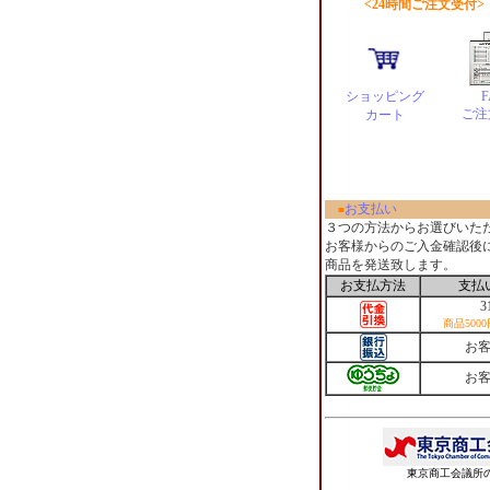
<24時間ご注文受付>
ショッピング
F
ご注
カート
お支払い
■
３つの方法からお選びいた
お客様からのご入金確認後
商品を発送致します。
お支払方法
支払
3
商品500
お
お
東京商工会議所の