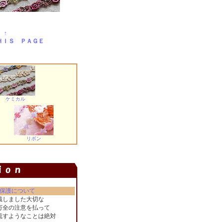
 ↑
ＨＩＳ ＰＡＧＥ
ケミカル
リボン
保護について
戴しました大切な
万全の注意を払って
流すようなことは絶対