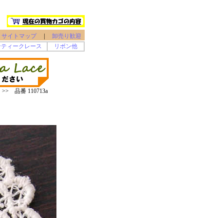
サイトマップ
|
卸売り歓迎
ンティークレース
リボン他
> 品番 110713a