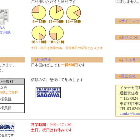
ご利用いただくと便利です
に致しません
サイトマッ
■
AX
文用紙
返品につい
■
土日・祝日は休業の為、翌営業日の発送となります
配送料金
よくあるご
■
■
だけます。
日本国内どこでも
一律600円
です
に、
運営会社
■
信頼の佐川急便にて配送します
い手数料
15 円
イケナカ商事
0円以上で無料
通販責任者
〒135-0024
客様負担
東京都江東区清
客様負担
TEL 03-6240
thanks@ikenak
営業時間：9:00～17：30
土日、祝日はお休みです
会員です