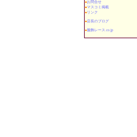
お問合せ
■
マスコミ掲載
■
リンク
■
店長のブログ
■
服飾レース.co.jp
■