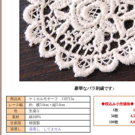
豪華なバラ刺繍です♪
商品名
ケミカルモチーフ 110713a
◆税込み小売価格◆
レース幅
約 横5.0cm × 縦5.0cm
1枚
色
生成り
50枚
4,
素材
綿100%
100枚
8,
生産国
韓国製
湯通し
湯通し してません