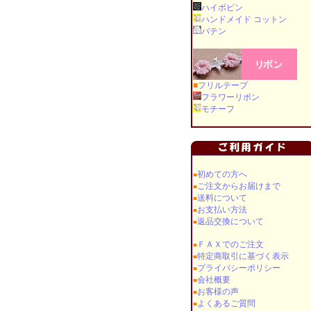
ハイボビン
ハンドメイド コットン
バテン
■
フリルテープ
フラワーリボン
モチーフ
初めての方へ
■
ご注文からお届けまで
■
送料について
■
お支払い方法
■
返品交換について
■
ＦＡＸでのご注文
■
特定商取引に基づく表示
■
プライバシーポリシー
■
会社概要
■
お客様の声
■
よくあるご質問
■