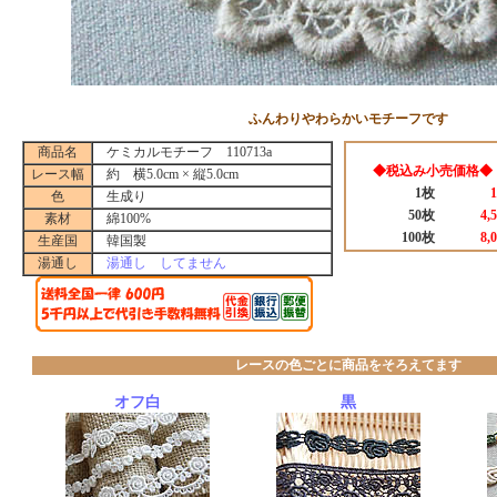
ふんわりやわらかいモチーフです
商品名
ケミカルモチーフ 110713a
◆税込み小売価格◆
レース幅
約 横5.0cm × 縦5.0cm
1枚
色
生成り
50枚
4,
素材
綿100%
100枚
8,
生産国
韓国製
湯通し
湯通し してません
レースの色ごとに商品をそろえてます
オフ白
黒