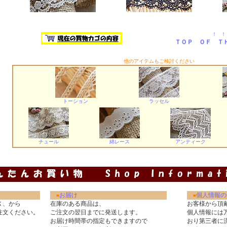
↑ ↑
ＴＯＰ ＯＦ Ｔ
他のアイテムもご検討ください
トーション
ラッセル
チュール
綿レース
アンティーク
お届け
個人情報の
■
■
Ｘ、から
在庫のある商品は、
お客様から頂
注文ください
。
ご注文の翌日までに発送します。
個人情報には
お届け時間帯の指定もできますので
おり第三者に