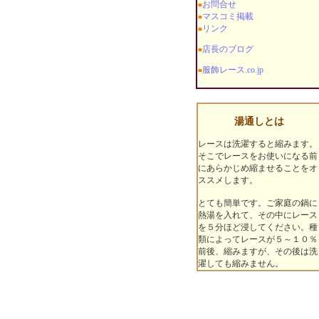
お問合せ
■
マスコミ掲載
■
リンク
■
店長のブログ
■
服飾レース.co.jp
■
湯通しとは
レースは洗濯すると縮みます。
そこでレースをお使いになる前
にあらかじめ縮ませることをオ
ススメします。
とても簡単です。ご家庭の鍋に
熱湯を入れて、その中にレース
を５分ほど浸してください。種
類によってレースが５～１０％
前後、縮みますが、その後は洗
濯しても縮みません。