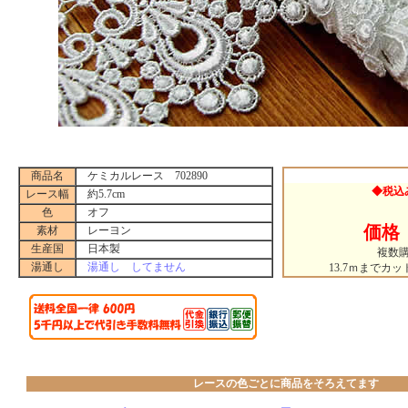
商品名
ケミカルレース 702890
◆税込
レース幅
約5.7cm
色
オフ
価格 
素材
レーヨン
生産国
日本製
複数
湯通し
湯通し してません
13.7ｍまでカ
レースの色ごとに商品をそろえてます