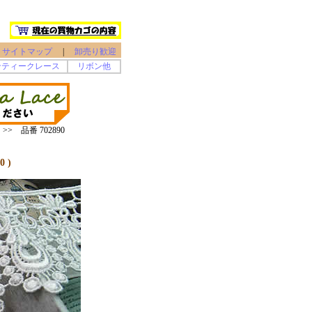
サイトマップ
|
卸売り歓迎
ンティークレース
リボン他
> 品番 702890
 )