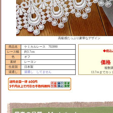
高級感たっぷり豪華なデザイン
商品名
ケミカルレース 702890
◆税込
レース幅
約5.7cm
色
オフ
価格 
素材
レーヨン
生産国
日本製
複数
湯通し
湯通し してません
13.7ｍまでカ