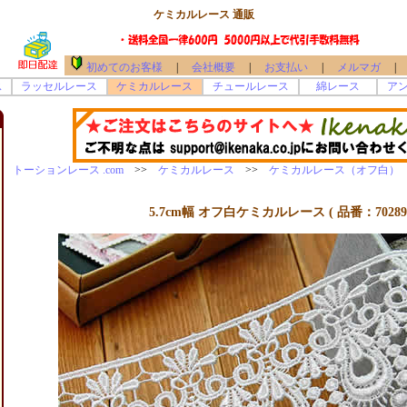
ケミカルレース 通販
初めてのお客様
|
会社概要
|
お支払い
|
メルマガ
|
ス
ラッセルレース
ケミカルレース
チュールレース
綿レース
ア
トーションレース .com
>>
ケミカルレース
>>
ケミカルレース（オフ白）
>
5.7cm幅 オフ白ケミカルレース ( 品番：702890