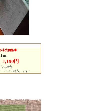
み小売価格◆
1m
1,190円
購入の場合、
ットしないで梱包します