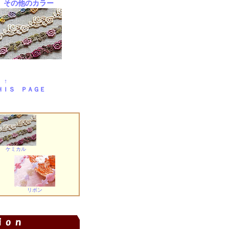
その他のカラー
 ↑
ＨＩＳ ＰＡＧＥ
ケミカル
リボン