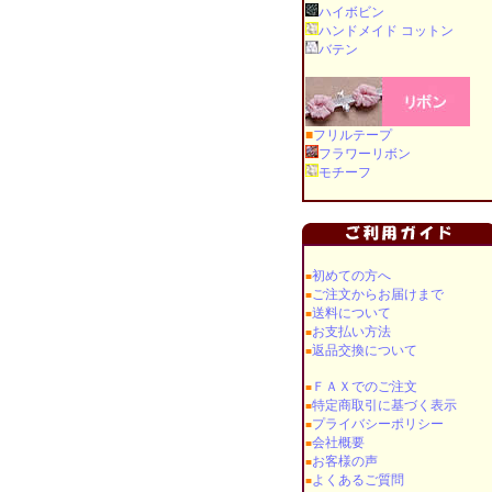
ハイボビン
ハンドメイド コットン
バテン
■
フリルテープ
フラワーリボン
モチーフ
初めての方へ
■
ご注文からお届けまで
■
送料について
■
お支払い方法
■
返品交換について
■
ＦＡＸでのご注文
■
特定商取引に基づく表示
■
プライバシーポリシー
■
会社概要
■
お客様の声
■
よくあるご質問
■