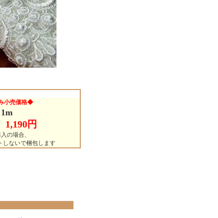
み小売価格◆
1m
1,190円
購入の場合、
ットしないで梱包します