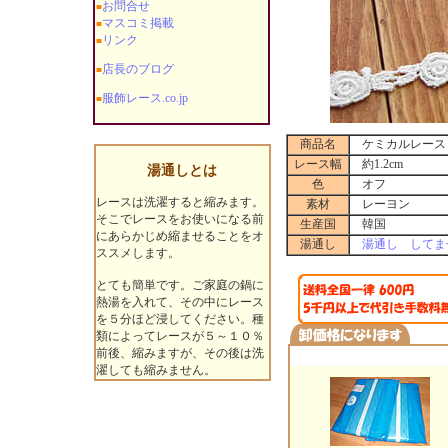
お問合せ
■
マスコミ掲載
■
リンク
■
店長のブログ
■
服飾レース.co.jp
■
商品名
ケミカルレース H
レース幅
約1.2cm
湯通しとは
色
オフ
レースは洗濯すると縮みます。
素材
レーヨン
そこでレースをお使いになる前
生産国
韓国
にあらかじめ縮ませることをオ
湯通し
湯通し してま
ススメします。
とても簡単です。ご家庭の鍋に
熱湯を入れて、その中にレース
を５分ほど浸してください。種
類によってレースが５～１０％
前後、縮みますが、その後は洗
濯しても縮みません。