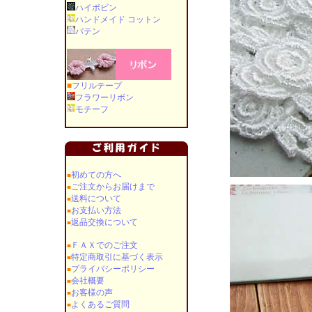
ハイボビン
ハンドメイド コットン
バテン
■
フリルテープ
フラワーリボン
モチーフ
初めての方へ
■
ご注文からお届けまで
■
送料について
■
お支払い方法
■
返品交換について
■
ＦＡＸでのご注文
■
特定商取引に基づく表示
■
プライバシーポリシー
■
会社概要
■
お客様の声
■
よくあるご質問
■