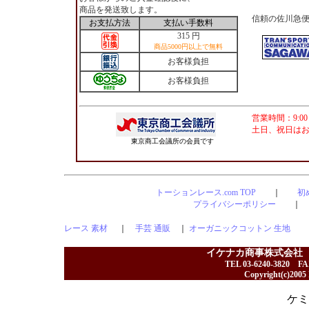
商品を発送致します。
信頼の佐川急
お支払方法
支払い手数料
315 円
商品5000円以上で無料
お客様負担
お客様負担
営業時間：9:00
土日、祝日は
東京商工会議所の会員です
トーションレース.com TOP
｜
初
プライバシーポリシー
レース 素材
｜
手芸 通販
｜
オーガニックコットン 生地
イケナカ商事株式会社
TEL 03-6240-3820 F
Copyright(c)2005 I
ケミ