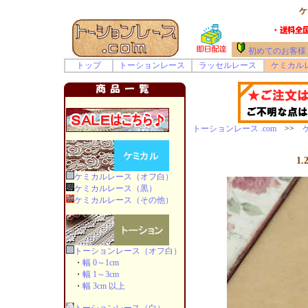
ケ
初めてのお客様
トップ
トーションレース
ラッセルレース
ケミカル
トーションレース .com
>>
1
ケミカルレース（オフ白）
ケミカルレース（黒）
ケミカルレース（その他）
トーションレース（オフ白）
・
幅 0～1cm
・
幅 1～3cm
・
幅 3cm 以上