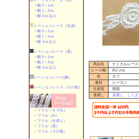
トーションレース（白）
・
幅 0～1cm
・
幅 1～3cm
・
幅 3cm 以上
トーションレース（生成）
・
幅 0～1cm
・
幅 1～3cm
・
幅 3cm 以上
トーションレース（黒）
・
幅 0～1cm
・
幅 1～3cm
商品名
ケミカルレース H
・
幅 3cm 以上
レース幅
約1.2cm
色
オフ
トーションレース(麻)
素材
レーヨン
トーションレース（その他）
生産国
韓国
湯通し
湯通し してま
・
フリル（オフ白）
・
フリル（白）
・
フリル（生成り）
・
フリル（黒）
・
フリル（その他）