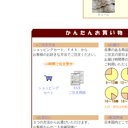
チュール
ご注文方法
お届け
■
■
ショッピングカート、ＦＡＸ、から
在庫のある商
お客様のお好きな方法でご注文ください
。
ご注文の翌日
お届け時間帯
<24時間ご注文受付>
ご利用いただ
ショッピング
FAX
ご注文用紙
カート
土日・祝日は休業
お支払い
配送料金
■
■
３つの方法からお選びいただけます。
日本国内どこ
お客様からのご入金確認後に、