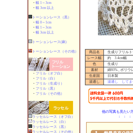
・
幅 1～3cm
・
幅 3cm 以上
トーションレース（黒）
・
幅 0～1cm
・
幅 1～3cm
・
幅 3cm 以上
トーションレース(麻)
トーションレース（その他）
商品名
生成りフリルトーシ
レース幅
約 3.4cm幅
色
生成り
素材
綿93% , ポリウ
・
フリル（オフ白）
生産国
日本製
・
フリル（白）
湯通し
湯通し してま
・
フリル（生成り）
・
フリル（黒）
・
フリル（その他）
他の写真も見たい方
↓ ↓ ↓
ラッセルレース（オフ白）
ラッセルレース（白）
ラッセルレース（黒）
ラッセルレース（その他）