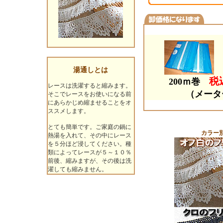
湯通しとは
税込
200ｍ巻
レースは洗濯すると縮みます。
（メータ
そこでレースをお使いになる前
にあらかじめ縮ませることをオ
ススメします。
とても簡単です。ご家庭の鍋に
カラー
熱湯を入れて、その中にレース
を５分ほど浸してください。種
類によってレースが５～１０％
前後、縮みますが、その後は洗
濯しても縮みません。