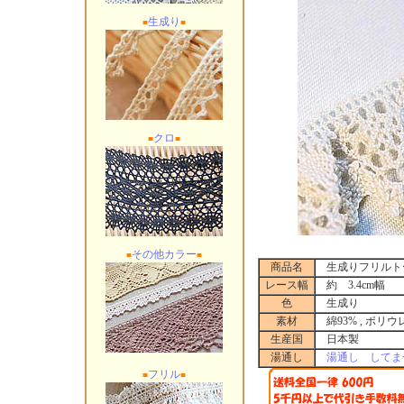
生成り
■
■
クロ
■
■
その他カラー
■
■
商品名
生成りフリルトーシ
レース幅
約 3.4cm幅
色
生成り
素材
綿93% , ポリウ
生産国
日本製
湯通し
湯通し してま
フリル
■
■