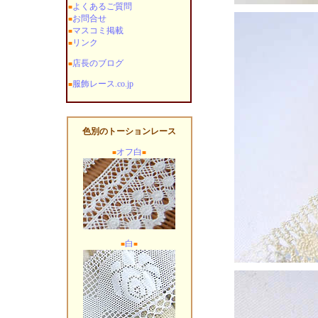
よくあるご質問
■
お問合せ
■
マスコミ掲載
■
リンク
■
店長のブログ
■
服飾レース.co.jp
■
色別のトーションレース
オフ白
■
■
白
■
■