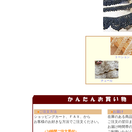
トーション
チュール
ご注文方法
お届け
■
■
ショッピングカート、ＦＡＸ、から
在庫のある商
お客様のお好きな方法でご注文ください
。
ご注文の翌日
お届け時間帯
<24時間ご注文受付>
ご利用いただ