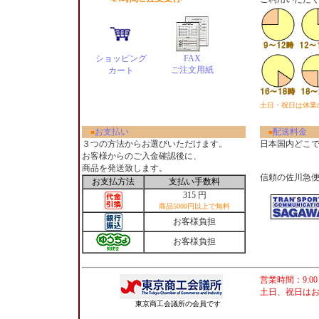
ショッピング
FAX
ご注文用紙
カート
土日・祝日は休業
お支払い
配送料金
■
■
３つの方法からお選びいただけます。
日本国内どこ
お客様からのご入金確認後に、
商品を発送致します。
信頼の佐川急
お支払方法
支払い手数料
315 円
商品5000円以上で無料
お客様負担
お客様負担
営業時間：9:00
土日、祝日は
東京商工会議所の会員です