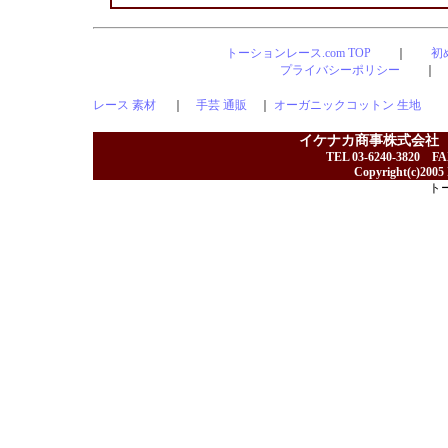
トーションレース.com TOP
｜
初
プライバシーポリシー
レース 素材
｜
手芸 通販
｜
オーガニックコットン 生地
イケナカ商事株式会社
TEL 03-6240-3820 F
Copyright(c)2005 I
ト