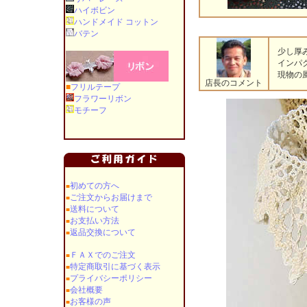
ハイボビン
ハンドメイド コットン
バテン
少し厚み
インパク
現物の風
店長のコメント
■
フリルテープ
フラワーリボン
モチーフ
初めての方へ
■
ご注文からお届けまで
■
送料について
■
お支払い方法
■
返品交換について
■
ＦＡＸでのご注文
■
特定商取引に基づく表示
■
プライバシーポリシー
■
会社概要
■
お客様の声
■