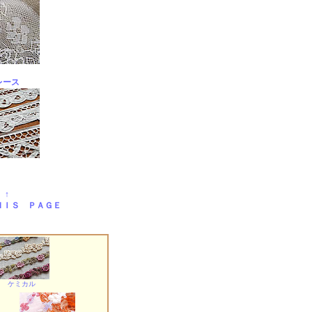
レース
 ↑
ＨＩＳ ＰＡＧＥ
ケミカル