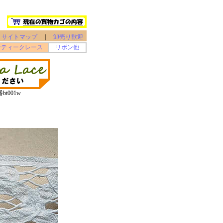
サイトマップ
|
卸売り歓迎
ンティークレース
リボン他
t001w