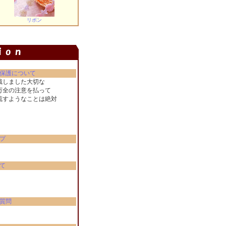
リボン
保護について
戴しました大切な
万全の注意を払って
流すようなことは絶対
。
プ
て
質問