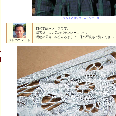
キルトスタジオ エイツー 様
白の手編みレースです。
綿素材、大人気のバテンレースです。
現物の風合いが分かるように、他の写真もご覧ください (^
店長のコメント