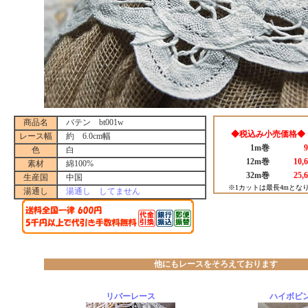
商品名
バテン bt001w
◆税込み小売価格◆
レース幅
約 6.0cm幅
1m巻
色
白
12m巻
10,
素材
綿100%
32m巻
25,
生産国
中国
※1カットは最長4mとな
湯通し
湯通し してません
他にもレースをそろえております
リバーレース
ハイボビ