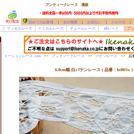
アンティークレース 通販
初めてのお客様
|
会社概要
|
お支払い
|
メルマガ
|
ス
ラッセルレース
ケミカルレース
チュールレース
綿レース
ア
トーションレース .com
>>
アンティークレース
>>
バテンレース
>> 品番b
6.0cm幅 白バテンレース ( 品番：bt001w )