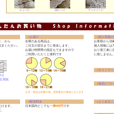
チュール
綿レース
アンティーク
お届け
個人情報の
■
■
Ｘ、から
在庫のある商品は、
お客様から頂
注文ください
。
ご注文の翌日までに発送します。
個人情報には
お届け時間帯の指定もできますので
おり第三者に
ご利用いただくと便利です
に致しません
サイトマッ
■
AX
文用紙
返品につい
■
土日・祝日は休業の為、翌営業日の発送となります
配送料金
よくあるご
■
■
だけます。
日本国内どこでも
一律600円
です
に、