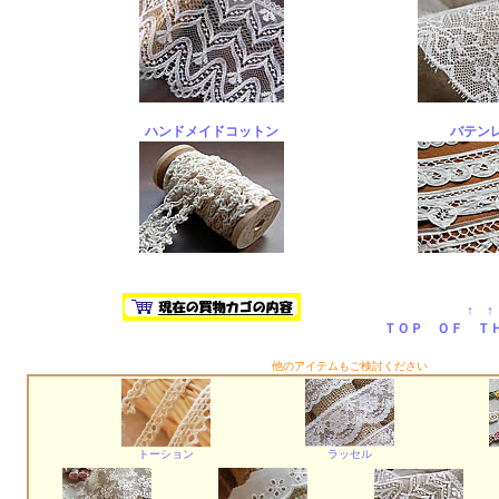
ハンドメイドコットン
バテン
↑ ↑
ＴＯＰ ＯＦ Ｔ
他のアイテムもご検討ください
トーション
ラッセル