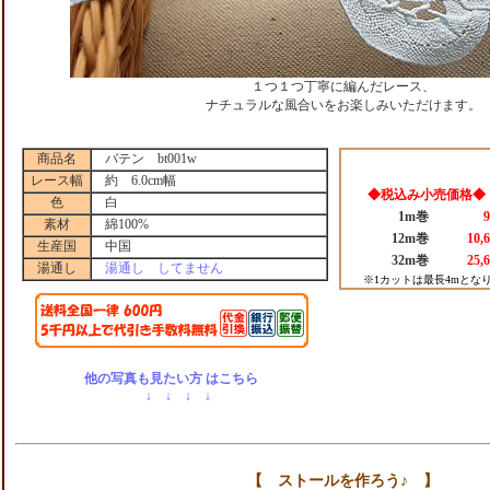
１つ１つ丁寧に編んだレース、
ナチュラルな風合いをお楽しみいただけます。
商品名
バテン bt001w
レース幅
約 6.0cm幅
◆税込み小売価格◆
色
白
1m巻
素材
綿100%
12m巻
10,
生産国
中国
32m巻
25,
湯通し
湯通し してません
※1カットは最長4mとな
他の写真も見たい方 はこちら
↓ ↓ ↓ ↓
【 ストールを作ろう♪ 】