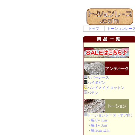
トップ
トーションレー
リバーレース
ハイボビン
ハンドメイド コットン
バテン
トーションレース（オフ白）
・
幅 0～1cm
・
幅 1～3cm
・
幅 3cm 以上