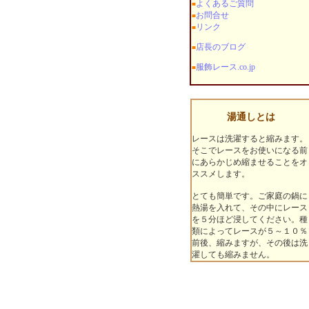
よくあるご質問
■
お問合せ
■
リンク
■
店長のブログ
■
服飾レース.co.jp
■
湯通しとは
レースは洗濯すると縮みます。
そこでレースをお使いになる前
にあらかじめ縮ませることをオ
ススメします。
とても簡単です。ご家庭の鍋に
熱湯を入れて、その中にレース
を５分ほど浸してください。種
類によってレースが５～１０％
前後、縮みますが、その後は洗
濯しても縮みません。