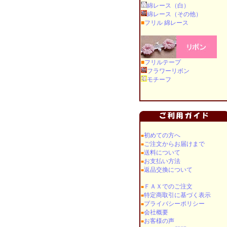
綿レース（白）
綿レース（その他）
■
フリル 綿レース
■
フリルテープ
フラワーリボン
モチーフ
初めての方へ
■
ご注文からお届けまで
■
送料について
■
お支払い方法
■
返品交換について
■
ＦＡＸでのご注文
■
特定商取引に基づく表示
■
プライバシーポリシー
■
会社概要
■
お客様の声
■