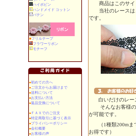
商品はこのサイト
ハイボビン
ハンドメイド コットン
当社のレースは、
バテン
です。
■
フリルテープ
フラワーリボン
モチーフ
初めての方へ
■
ご注文からお届けまで
■
送料について
■
お支払い方法
■
白いだけのレー
返品交換について
■
そんなお客様のご
ＦＡＸでのご注文
■
が可能です。
特定商取引に基づく表示
■
プライバシーポリシー
■
（1種類200m
会社概要
■
お得です）
お客様の声
■