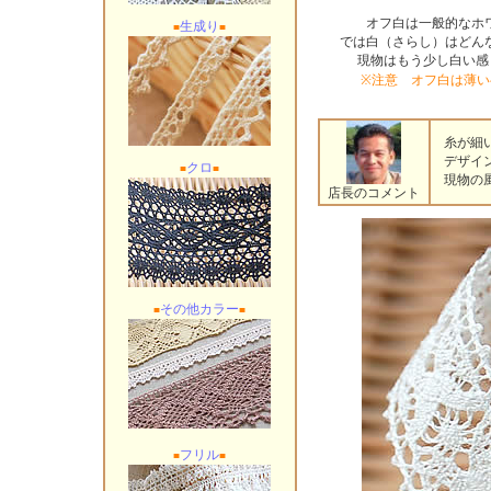
オフ白は一般的なホ
生成り
■
■
では白（さらし）はどん
現物はもう少し白い感
※注意 オフ白は薄
糸が細い
デザイン
クロ
■
■
現物の風
店長のコメント
その他カラー
■
■
フリル
■
■