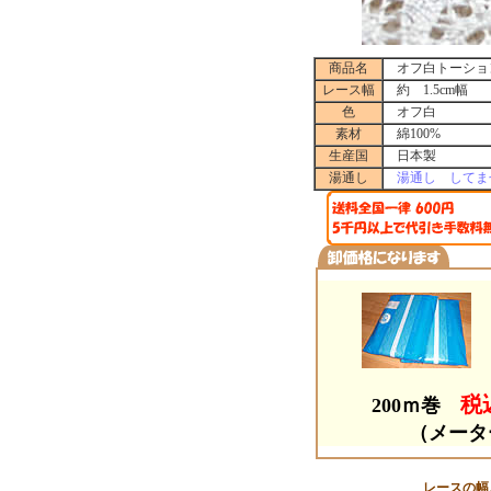
商品名
オフ白トーション 
レース幅
約 1.5cm幅
色
オフ白
素材
綿100%
生産国
日本製
湯通し
湯通し してま
税込
200ｍ巻
（メータ
レースの幅