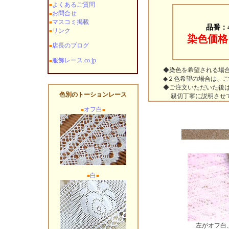
よくあるご質問
■
お問合せ
■
マスコミ掲載
■
品番：
リンク
■
染色価格
店長のブログ
■
服飾レース.co.jp
■
◆染色を希望される場合
◆２色希望の場合は、ご注
◆ご注文いただいた後は、
色別のトーションレース
親切丁寧に説明させてい
オフ白
■
■
白
■
■
左がオフ白