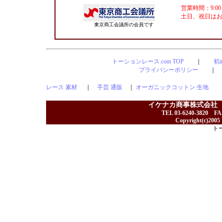
営業時間：9:00
土日、祝日は
東京商工会議所の会員です
トーションレース.com TOP
｜
初
プライバシーポリシー
レース 素材
｜
手芸 通販
｜
オーガニックコットン 生地
イケナカ商事株式会社
TEL 03-6240-3820 F
Copyright(c)2005 I
ト