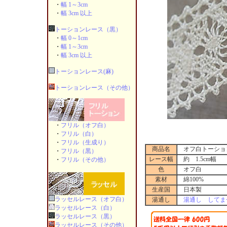
・
幅 1～3cm
・
幅 3cm 以上
トーションレース（黒）
・
幅 0～1cm
・
幅 1～3cm
・
幅 3cm 以上
トーションレース(麻)
トーションレース（その他）
・
フリル（オフ白）
・
フリル（白）
・
フリル（生成り）
商品名
オフ白トーション
・
フリル（黒）
レース幅
約 1.5cm幅
・
フリル（その他）
色
オフ白
素材
綿100%
生産国
日本製
ラッセルレース（オフ白）
湯通し
湯通し してま
ラッセルレース（白）
ラッセルレース（黒）
ラッセルレース（その他）