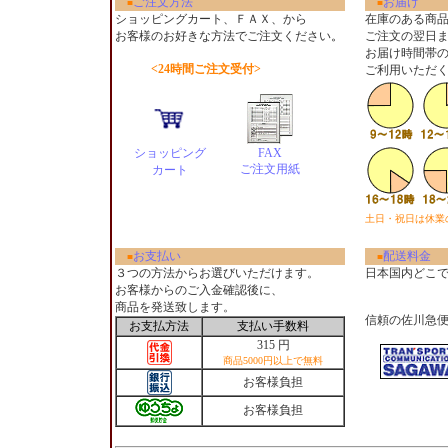
ご注文方法
お届け
■
■
ショッピングカート、ＦＡＸ、から
在庫のある商
お客様のお好きな方法でご注文ください
。
ご注文の翌日
お届け時間帯
<24時間ご注文受付>
ご利用いただ
ショッピング
FAX
ご注文用紙
カート
土日・祝日は休業
お支払い
配送料金
■
■
３つの方法からお選びいただけます。
日本国内どこ
お客様からのご入金確認後に、
商品を発送致します。
信頼の佐川急
お支払方法
支払い手数料
315 円
商品5000円以上で無料
お客様負担
お客様負担