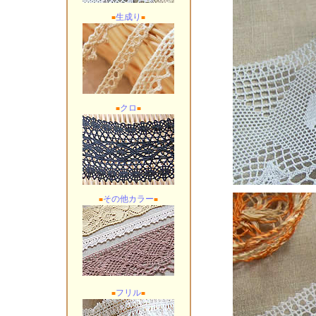
生成り
■
■
クロ
■
■
その他カラー
■
■
フリル
■
■