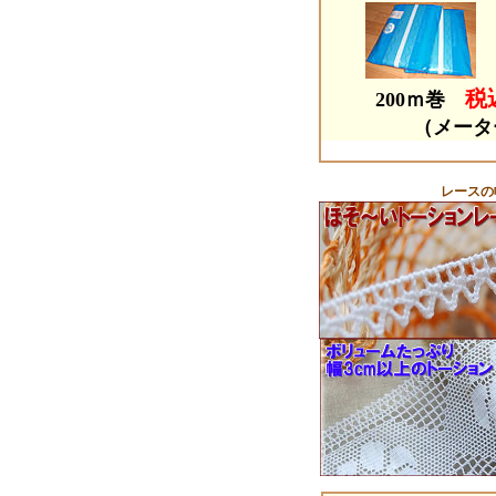
税込
200ｍ巻
（メータ
レースの