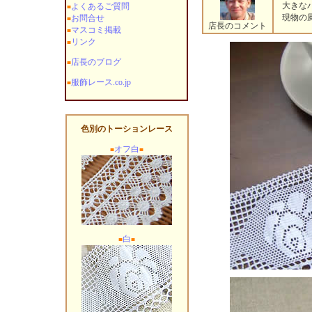
大きなバ
よくあるご質問
■
現物の風
お問合せ
■
店長のコメント
マスコミ掲載
■
リンク
■
店長のブログ
■
服飾レース.co.jp
■
色別のトーションレース
オフ白
■
■
白
■
■