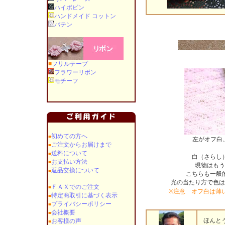
ハイボビン
ハンドメイド コットン
バテン
■
フリルテープ
フラワーリボン
モチーフ
初めての方へ
■
左がオフ白
ご注文からお届けまで
■
送料について
■
白（さらし
お支払い方法
■
現物はもう
返品交換について
■
こちらも一般
光の当たり方で色は
ＦＡＸでのご注文
■
※注意 オフ白は薄
特定商取引に基づく表示
■
プライバシーポリシー
■
会社概要
■
ほんとう
お客様の声
■