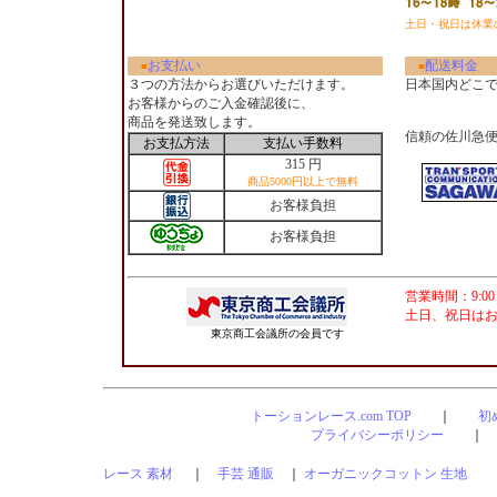
土日・祝日は休業
お支払い
配送料金
■
■
３つの方法からお選びいただけます。
日本国内どこ
お客様からのご入金確認後に、
商品を発送致します。
信頼の佐川急
お支払方法
支払い手数料
315 円
商品5000円以上で無料
お客様負担
お客様負担
営業時間：9:00
土日、祝日は
東京商工会議所の会員です
トーションレース.com TOP
｜
初
プライバシーポリシー
レース 素材
｜
手芸 通販
｜
オーガニックコットン 生地