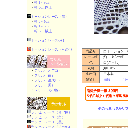
・
幅 1～3cm
・
幅 3cm 以上
トーションレース（黒）
・
幅 0～1cm
・
幅 1～3cm
・
幅 3cm 以上
トーションレース(麻)
トーションレース（その他）
商品名
白トーション 82
レース幅
約 10.0cm幅
色
白(さらし)
素材
綿100%
・
フリル（オフ白）
生産国
日本製
・
フリル（白）
湯通し
湯通し してま
・
フリル（生成り）
・
フリル（黒）
・
フリル（その他）
他の写真も見たい方
ラッセルレース（オフ白）
↓ ↓ ↓
ラッセルレース（白）
ラッセルレース（黒）
ラッセルレース（その他）