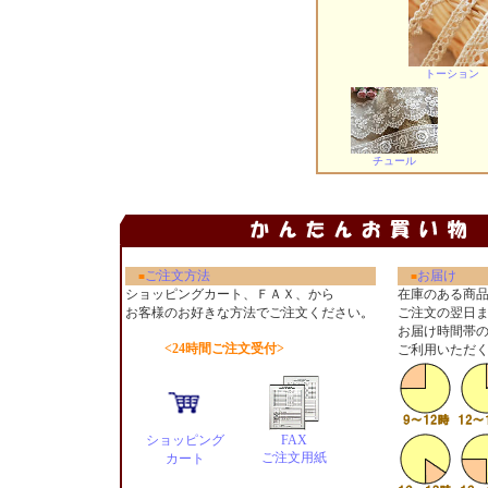
トーション
チュール
ご注文方法
お届け
■
■
ショッピングカート、ＦＡＸ、から
在庫のある商
お客様のお好きな方法でご注文ください
。
ご注文の翌日
お届け時間帯
<24時間ご注文受付>
ご利用いただ
ショッピング
FAX
ご注文用紙
カート