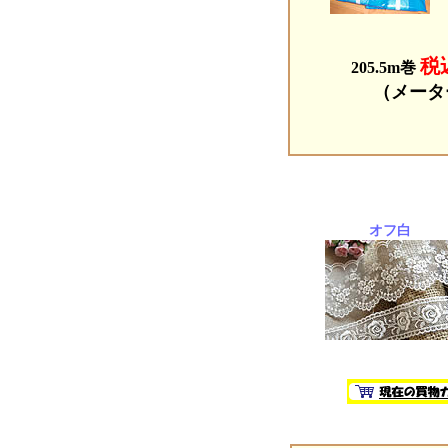
税込
205.5m巻
（メータ
オフ白