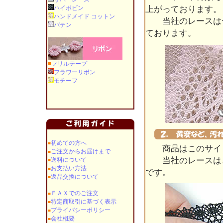
ハイボビン
上がっております。
ハンドメイド コットン
当社のレースはデ
バテン
ております。
■
フリルテープ
フラワーリボン
モチーフ
初めての方へ
■
商品はこのサイト
ご注文からお届けまで
■
当社のレースは、
送料について
■
お支払い方法
■
です。
返品交換について
■
ＦＡＸでのご注文
■
特定商取引に基づく表示
■
プライバシーポリシー
■
会社概要
■