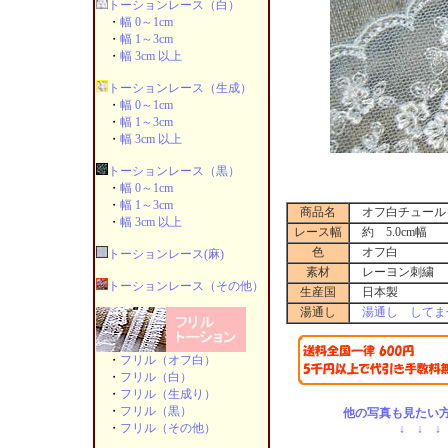
トーションレース（白）
・
幅 0～1cm
・
幅 1～3cm
・
幅 3cm 以上
トーションレース（生成）
・
幅 0～1cm
・
幅 1～3cm
・
幅 3cm 以上
トーションレース（黒）
・
幅 0～1cm
・
幅 1～3cm
商品名
オフ白チュール 7
・
幅 3cm 以上
レース幅
約 5.0cm幅
色
オフ白
トーションレース(麻)
素材
レーヨン刺繍
トーションレース（その他）
生産国
日本製
湯通し
湯通し してま
・
フリル（オフ白）
・
フリル（白）
・
フリル（生成り）
・
フリル（黒）
他の写真も見たい方
・
フリル（その他）
↓ ↓ ↓