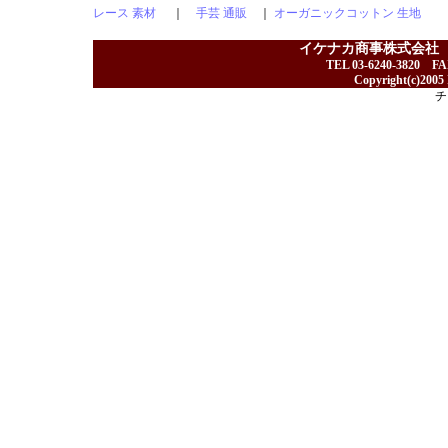
レース 素材
｜
手芸 通販
｜
オーガニックコットン 生地
イケナカ商事株式会社
TEL 03-6240-3820 F
Copyright(c)2005 I
チ