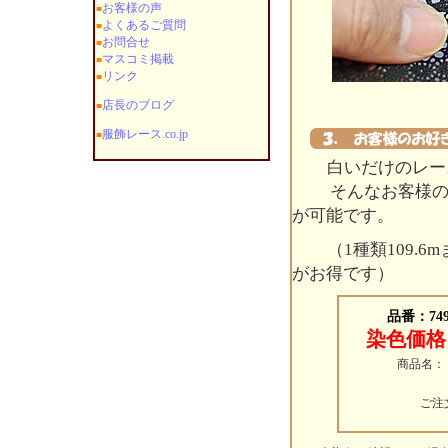
お客様の声
■
よくあるご質問
■
お問合せ
■
マスコミ掲載
■
リンク
■
店長のブログ
■
服飾レース.co.jp
■
白いだけのレー
そんなお客様のご
が可能です。
（1種類109.6
がお得です）
品番：74
染色価格
商品名：
ご注