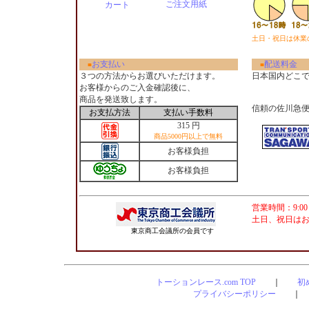
ご注文用紙
カート
土日・祝日は休業
お支払い
配送料金
■
■
３つの方法からお選びいただけます。
日本国内どこ
お客様からのご入金確認後に、
商品を発送致します。
信頼の佐川急
お支払方法
支払い手数料
315 円
商品5000円以上で無料
お客様負担
お客様負担
営業時間：9:00
土日、祝日は
東京商工会議所の会員です
トーションレース.com TOP
｜
初
プライバシーポリシー