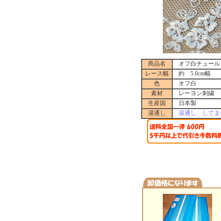
商品名
オフ白チュール 7
レース幅
約 5.0cm幅
色
オフ白
素材
レーヨン刺繍
生産国
日本製
湯通し
湯通し してま