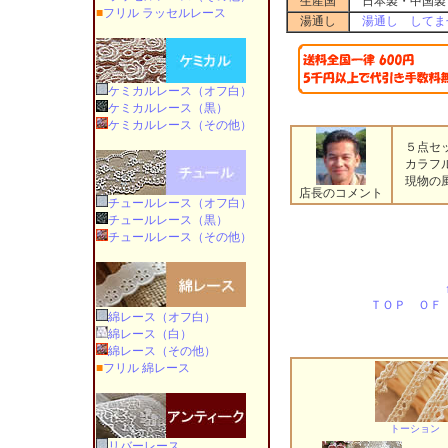
生産国
日本製・中国製
■
フリル ラッセルレース
湯通し
湯通し してま
ケミカルレース（オフ白）
ケミカルレース（黒）
ケミカルレース（その他）
５点セッ
カラフル
現物の風
店長のコメント
チュールレース（オフ白）
チュールレース（黒）
チュールレース（その他）
ＴＯＰ ＯＦ
綿レース（オフ白）
綿レース（白）
綿レース（その他）
■
フリル 綿レース
トーション
リバーレース