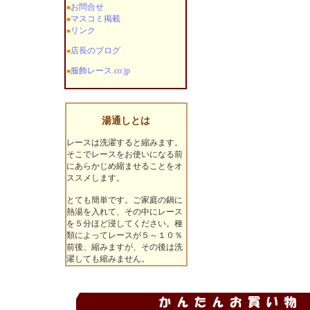
お問合せ
■
マスコミ掲載
■
リンク
■
店長のブログ
■
服飾レース.co.jp
■
湯通しとは
レースは洗濯すると縮みます。
そこでレースをお使いになる前
にあらかじめ縮ませることをオ
ススメします。
とても簡単です。ご家庭の鍋に
熱湯を入れて、その中にレース
を５分ほど浸してください。種
類によってレースが５～１０％
前後、縮みますが、その後は洗
濯しても縮みません。