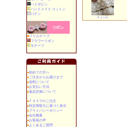
ハイボビン
ハンドメイド コットン
バテン
チュール
■
フリルテープ
フラワーリボン
モチーフ
初めての方へ
■
ご注文からお届けまで
■
送料について
■
お支払い方法
■
返品交換について
■
ＦＡＸでのご注文
■
特定商取引に基づく表示
■
プライバシーポリシー
■
会社概要
■
お客様の声
■
よくあるご質問
■