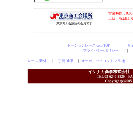
営業時間：9:00
土日、祝日は
東京商工会議所の会員です
トーションレース.com TOP
｜
初
プライバシーポリシー
レース 素材
｜
手芸 通販
｜
オーガニックコットン 生地
イケナカ商事株式会社
TEL 03-6240-3820 F
Copyright(c)2005 I