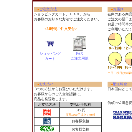
ご注文方法
お届け
■
■
ショッピングカート、ＦＡＸ、から
在庫のある商
お客様のお好きな方法でご注文ください
。
ご注文の翌日
お届け時間帯
<24時間ご注文受付>
ご利用いただ
ショッピング
FAX
ご注文用紙
カート
土日・祝日は休業
お支払い
配送料金
■
■
３つの方法からお選びいただけます。
日本国内どこ
お客様からのご入金確認後に、
商品を発送致します。
信頼の佐川急
お支払方法
支払い手数料
315 円
商品5000円以上で無料
お客様負担
お客様負担