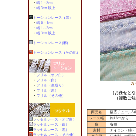
・
幅 1～3cm
・
幅 3cm 以上
トーションレース（黒）
・
幅 0～1cm
・
幅 1～3cm
・
幅 3cm 以上
トーションレース(麻)
トーションレース（その他）
・
フリル（オフ白）
・
フリル（白）
カ
・
フリル（生成り）
・
フリル（黒）
（お任せとな
・
フリル（その他）
（複数ご注
商品名
幅広チュール5
レース幅
約15cmから
ラッセルレース（オフ白）
色
各種
ラッセルレース（白）
ラッセルレース（黒）
素材
ナイロン・綿・
ラッセルレース（その他）