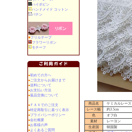
ハイボビン
ハンドメイド コットン
バテン
■
フリルテープ
フラワーリボン
モチーフ
初めての方へ
■
ご注文からお届けまで
■
送料について
■
お支払い方法
■
返品交換について
■
商品名
ケミカルレース 1
ＦＡＸでのご注文
■
レース幅
約3.5cm
特定商取引に基づく表示
■
プライバシーポリシー
色
オフ白
■
会社概要
■
素材
レーヨン
お客様の声
■
生産国
韓国製
よくあるご質問
■