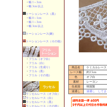
・
幅 1～3cm
・
幅 3cm 以上
トーションレース（黒）
・
幅 0～1cm
・
幅 1～3cm
・
幅 3cm 以上
トーションレース(麻)
トーションレース（その他）
・
フリル（オフ白）
・
フリル（白）
・
フリル（生成り）
商品名
ケミカルレース 1
・
フリル（黒）
レース幅
約3.5cm
・
フリル（その他）
色
オフ白
素材
レーヨン
生産国
韓国製
湯通し
湯通し してま
ラッセルレース（オフ白）
ラッセルレース（白）
ラッセルレース（黒）
ラッセルレース（その他）