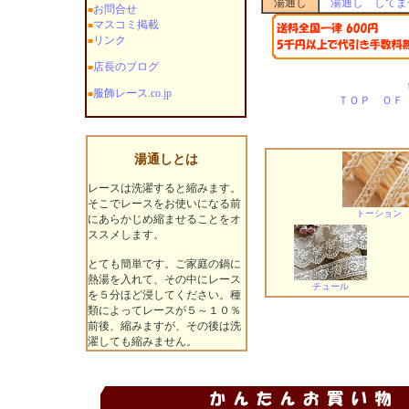
湯通し
湯通し してま
お問合せ
■
マスコミ掲載
■
リンク
■
店長のブログ
■
服飾レース.co.jp
■
ＴＯＰ ＯＦ
湯通しとは
レースは洗濯すると縮みます。
そこでレースをお使いになる前
トーション
にあらかじめ縮ませることをオ
ススメします。
とても簡単です。ご家庭の鍋に
熱湯を入れて、その中にレース
チュール
を５分ほど浸してください。種
類によってレースが５～１０％
前後、縮みますが、その後は洗
濯しても縮みません。