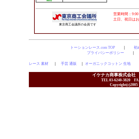
営業時間：9:00
土日、祝日は
東京商工会議所の会員です
トーションレース.com TOP
｜
初
プライバシーポリシー
レース 素材
｜
手芸 通販
｜
オーガニックコットン 生地
イケナカ商事株式会社
TEL 03-6240-3820 F
Copyright(c)2005 I