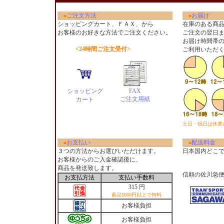
ご注文方法
お届け
■
■
ショッピングカート、ＦＡＸ、から
在庫のある商
お客様のお好きな方法でご注文ください
。
ご注文の翌日
お届け時間帯
<24時間ご注文受付>
ご利用いただ
ショッピング
FAX
ご注文用紙
カート
土日・祝日は休業
お支払い
配送料金
■
■
３つの方法からお選びいただけます。
日本国内どこ
お客様からのご入金確認後に、
商品を発送致します。
信頼の佐川急
お支払方法
支払い手数料
315 円
商品5000円以上で無料
お客様負担
お客様負担