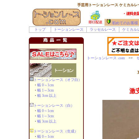
手芸用トーションレース ケミカルレー
初めてのお客様
トップ
トーションレース
ラッセルレース
ケミカル
トーションレース .com
>>
トーションレース（オフ白）
・
幅 0～1cm
激
・
幅 1～3cm
・
幅 3cm 以上
トーションレース（白）
・
幅 0～1cm
・
幅 1～3cm
・
幅 3cm 以上
トーションレース（生成）
・
幅 0～1cm