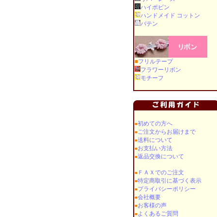
ハイボビン
ハンドメイド コットン
バテン
■
フリルテープ
フラワーリボン
モチーフ
初めての方へ
■
ご注文からお届けまで
■
送料について
■
お支払い方法
■
返品交換について
■
ＦＡＸでのご注文
■
特定商取引に基づく表示
■
プライバシーポリシー
■
会社概要
■
お客様の声
■
よくあるご質問
■