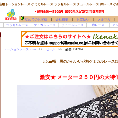
芸用トーションレース ケミカルレース ラッセルレース チュールレース 綿レース 小
初めてのお客様
|
会社概要
|
お支払い
|
メルマガ
|
ス
ラッセルレース
ケミカルレース
チュールレース
綿レース
ア
トーションレース .com
>>
セール
>> 品番 13121bk
3.5cm幅 黒のかわいい花柄ケミカルレース(1
激安★ メーター２５０円の大特