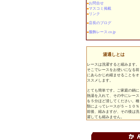
お問合せ
■
マスコミ掲載
■
リンク
■
店長のブログ
■
服飾レース.co.jp
■
湯通しとは
レースは洗濯すると縮みます。
そこでレースをお使いになる前
にあらかじめ縮ませることをオ
ススメします。
とても簡単です。ご家庭の鍋に
熱湯を入れて、その中にレース
を５分ほど浸してください。種
類によってレースが５～１０％
前後、縮みますが、その後は洗
濯しても縮みません。