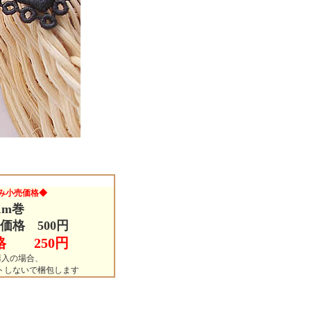
み小売価格◆
1m巻
価格 500円
格 250円
購入の場合、
ットしないで梱包します