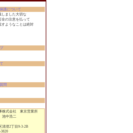
保護について
戴しました大切な
万全の注意を払って
流すようなことは絶対
。
プ
て
質問
株式会社 東京営業所
 池中浩二
澄2丁目9-3-2B
-3820