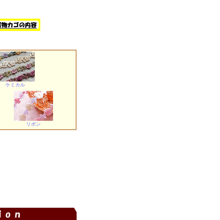
ケミカル
リボン