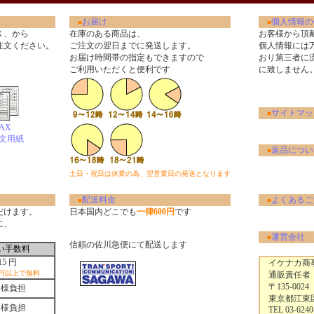
お届け
個人情報の
■
■
Ｘ、から
在庫のある商品は、
お客様から頂
注文ください
。
ご注文の翌日までに発送します。
個人情報には
お届け時間帯の指定もできますので
おり第三者に
ご利用いただくと便利です
に致しません
サイトマッ
■
AX
文用紙
返品につい
■
土日・祝日は休業の為、翌営業日の発送となります
配送料金
よくあるご
■
■
だけます。
日本国内どこでも
一律600円
です
に、
運営会社
■
信頼の佐川急便にて配送します
い手数料
15 円
イケナカ商事
0円以上で無料
通販責任者
〒135-0024
客様負担
東京都江東区清
客様負担
TEL 03-6240