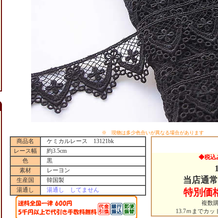
※ 現物は多少色合いが異なる場合があります
商品名
ケミカルレース 13121bk
レース幅
約3.5cm
◆税込
色
黒
素材
レーヨン
当店通常
生産国
韓国製
湯通し
湯通し してません
特別価
複数
13.7ｍまでカ