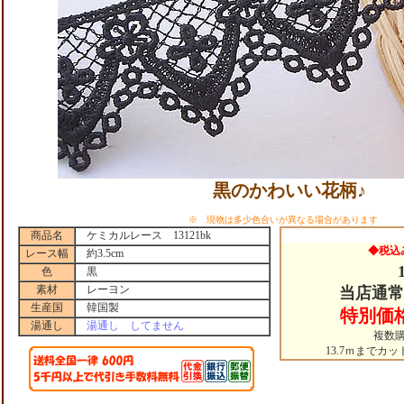
黒のかわいい花柄♪
※ 現物は多少色合いが異なる場合があります
商品名
ケミカルレース 13121bk
◆税込
レース幅
約3.5cm
色
黒
素材
レーヨン
当店通常
生産国
韓国製
特別価
湯通し
湯通し してません
複数
13.7ｍまでカ