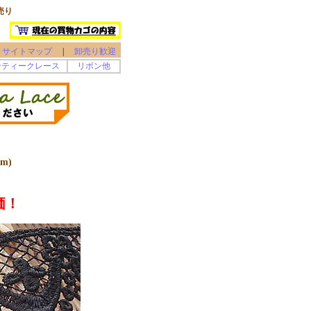
売り
サイトマップ
|
卸売り歓迎
ンティークレース
リボン他
m)
価！