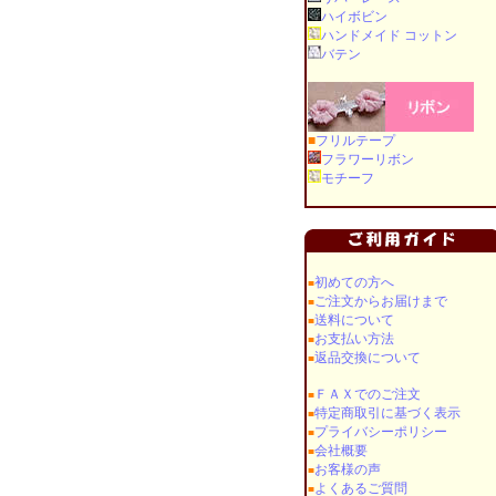
ハイボビン
ハンドメイド コットン
バテン
■
フリルテープ
フラワーリボン
モチーフ
初めての方へ
■
ご注文からお届けまで
■
送料について
■
お支払い方法
■
返品交換について
■
ＦＡＸでのご注文
■
特定商取引に基づく表示
■
プライバシーポリシー
■
会社概要
■
お客様の声
■
よくあるご質問
■