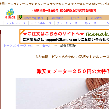
芸用トーションレース ケミカルレース ラッセルレース チュールレース 綿レース 小
初めてのお客様
|
会社概要
|
お支払い
|
メルマガ
|
ス
ラッセルレース
ケミカルレース
チュールレース
綿レース
ア
トーションレース .com
>>
セール
>> 品番 13121p
3.5cm幅 ピンクのかわいい花柄ケミカルレース(
激安★ メーター２５０円の大特