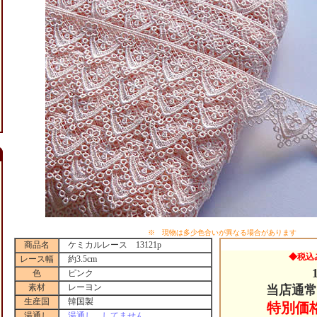
※ 現物は多少色合いが異なる場合があります
商品名
ケミカルレース 13121p
◆税込
レース幅
約3.5cm
色
ピンク
素材
レーヨン
当店通常
生産国
韓国製
特別価
湯通し
湯通し してません