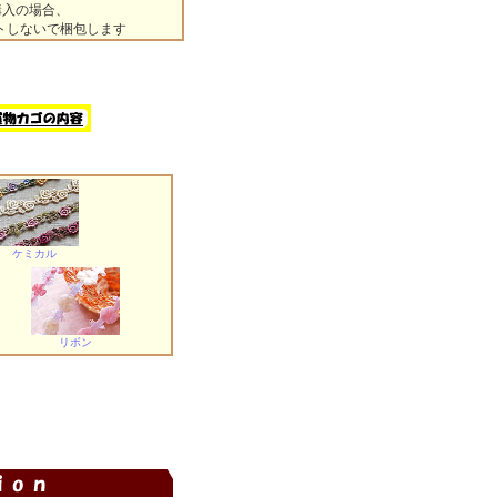
購入の場合、
ットしないで梱包します
ケミカル
リボン