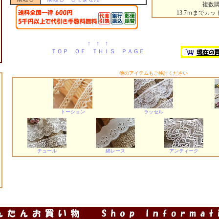
複数
13.7ｍまでカ
↑ ↑ ↑
ＴＯＰ ＯＦ ＴＨＩＳ ＰＡＧＥ
他のアイテムもご検討ください
トーション
ラッセル
チュール
綿レース
アンティーク