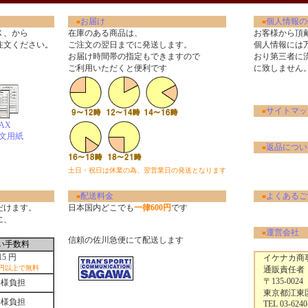
お届け
個人情報の
■
■
Ｘ、から
在庫のある商品は、
お客様から頂
注文ください
。
ご注文の翌日までに発送します。
個人情報には
お届け時間帯の指定もできますので
おり第三者に
ご利用いただくと便利です
に致しません
サイトマッ
■
AX
文用紙
返品につい
■
土日・祝日は休業の為、翌営業日の発送となります
配送料金
よくあるご
■
■
だけます。
日本国内どこでも
一律600円
です
に、
運営会社
■
信頼の佐川急便にて配送します
い手数料
15 円
イケナカ商事
0円以上で無料
通販責任者
〒135-0024
客様負担
東京都江東区清
客様負担
TEL 03-6240