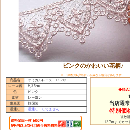
ピンクのかわいい花柄♪
※ 現物は多少色合いが異なる場合があります
商品名
ケミカルレース 13121p
レース幅
約3.5cm
◆税込
色
ピンク
素材
レーヨン
当店通常
生産国
韓国製
湯通し
湯通し してません
特別価
複数
13.7ｍまでカ