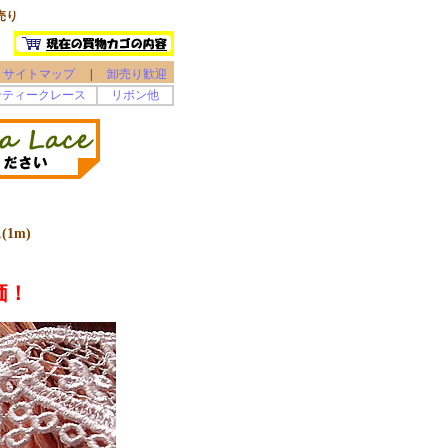
売り
サイトマップ
|
卸売り歓迎
ンティークレース
リボン他
1m)
価！