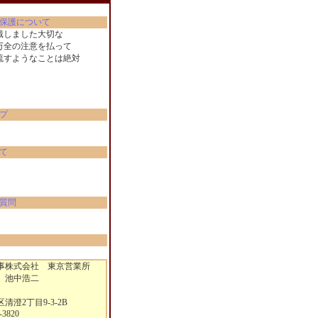
保護について
戴しました大切な
万全の注意を払って
流すようなことは絶対
。
プ
て
質問
株式会社 東京営業所
 池中浩二
澄2丁目9-3-2B
-3820