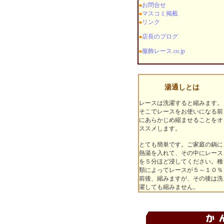
お問合せ
■
マスコミ掲載
■
リンク
■
店長のブログ
■
服飾レース.co.jp
■
湯通しとは
レースは洗濯すると縮みます。
そこでレースをお使いになる前
にあらかじめ縮ませることをオ
ススメします。
とても簡単です。ご家庭の鍋に
熱湯を入れて、その中にレース
を５分ほど浸してください。種
類によってレースが５～１０％
前後、縮みますが、その後は洗
濯しても縮みません。