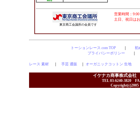
営業時間：9:00
土日、祝日は
東京商工会議所の会員です
トーションレース.com TOP
｜
初
プライバシーポリシー
レース 素材
｜
手芸 通販
｜
オーガニックコットン 生地
イケナカ商事株式会社
TEL 03-6240-3820 F
Copyright(c)2005 I