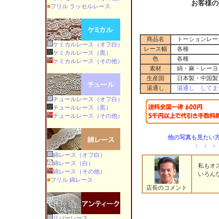
お客様の
■
フリル ラッセルレース
商品名
トーションレー
ケミカルレース（オフ白）
レース幅
各種
ケミカルレース（黒）
色
各種
ケミカルレース（その他）
素材
綿・麻・レーヨ
生産国
日本製・中国製
湯通し
湯通し してま
チュールレース（オフ白）
チュールレース（黒）
チュールレース（その他）
他の写真も見たい方
↓ ↓ ↓
綿レース（オフ白）
綿レース（白）
私もオス
綿レース（その他）
いろんな
■
フリル 綿レース
店長のコメント
リバーレース