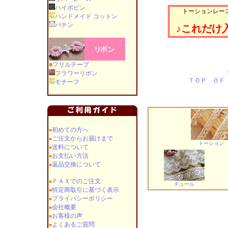
ハイボビン
トーションレース
ハンドメイド コットン
バテン
♪これだけ
■
フリルテープ
フラワーリボン
ＴＯＰ ＯＦ
モチーフ
初めての方へ
■
ご注文からお届けまで
■
トーション
送料について
■
お支払い方法
■
返品交換について
■
ＦＡＸでのご注文
■
チュール
特定商取引に基づく表示
■
プライバシーポリシー
■
会社概要
■
お客様の声
■
よくあるご質問
■