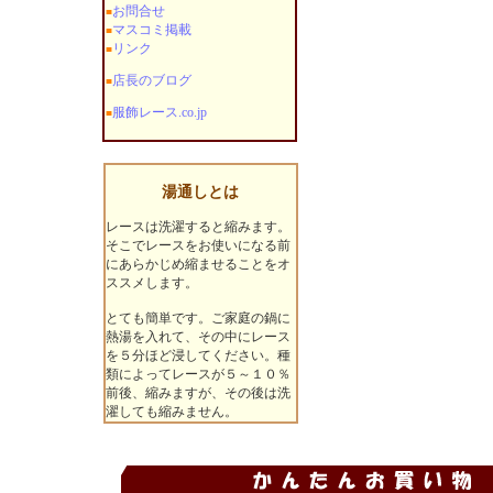
お問合せ
■
マスコミ掲載
■
リンク
■
店長のブログ
■
服飾レース.co.jp
■
湯通しとは
レースは洗濯すると縮みます。
そこでレースをお使いになる前
にあらかじめ縮ませることをオ
ススメします。
とても簡単です。ご家庭の鍋に
熱湯を入れて、その中にレース
を５分ほど浸してください。種
類によってレースが５～１０％
前後、縮みますが、その後は洗
濯しても縮みません。