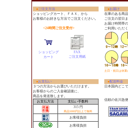
ご注文方法
お届け
■
■
ショッピングカート、ＦＡＸ、から
在庫のある商
お客様のお好きな方法でご注文ください
。
ご注文の翌日
お届け時間帯
<24時間ご注文受付>
ご利用いただ
ショッピング
FAX
ご注文用紙
カート
土日・祝日は休業
お支払い
配送料金
■
■
３つの方法からお選びいただけます。
日本国内どこ
お客様からのご入金確認後に、
商品を発送致します。
信頼の佐川急
お支払方法
支払い手数料
315 円
商品5000円以上で無料
お客様負担
お客様負担