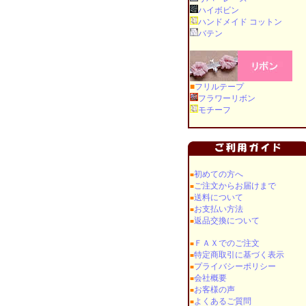
ハイボビン
ハンドメイド コットン
バテン
■
フリルテープ
フラワーリボン
モチーフ
初めての方へ
■
ご注文からお届けまで
■
送料について
■
お支払い方法
■
返品交換について
■
ＦＡＸでのご注文
■
特定商取引に基づく表示
■
プライバシーポリシー
■
会社概要
■
お客様の声
■
よくあるご質問
■