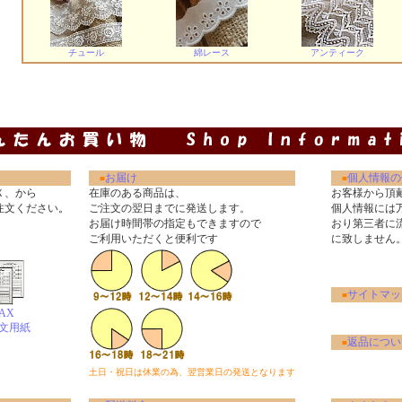
チュール
綿レース
アンティーク
お届け
個人情報の
■
■
Ｘ、から
在庫のある商品は、
お客様から頂
注文ください
。
ご注文の翌日までに発送します。
個人情報には
お届け時間帯の指定もできますので
おり第三者に
ご利用いただくと便利です
に致しません
サイトマッ
■
AX
文用紙
返品につい
■
土日・祝日は休業の為、翌営業日の発送となります