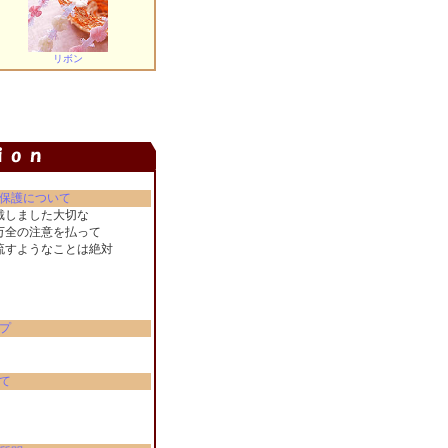
リボン
保護について
戴しました大切な
万全の注意を払って
流すようなことは絶対
。
プ
て