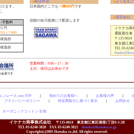
配送料金
よくあるご
■
■
だけます。
日本国内どこでも
一律600円
です
に、
運営会社
■
信頼の佐川急便にて配送します
い手数料
15 円
イケナカ商事
0円以上で無料
通販責任者
〒135-0024
客様負担
東京都江東区清
客様負担
TEL 03-6240
thanks@ikenak
営業時間：9:00～17：30
土日、祝日はお休みです
会員です
ンレース.com TOP
｜
初めてのお客様へ
｜
お客様の声
｜
プライバシーポリシー
｜
特定商取引に基づく表示
｜
お問合せ
｜
オーガニックコットン 生地
イケナカ商事株式会社
〒135-0024 東京都江東区清澄2丁目9-3-2B
TEL 03-6240-3820 FAX 03-6240-3821
thanks@ikenaka.co.jp
Copyright(c)2005 Ikenaka co.,ltd. All rights reserved.