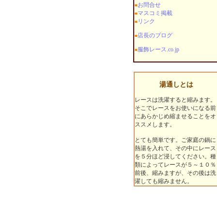
お問合せ
■
マスコミ掲載
■
リンク
■
店長のブログ
■
服飾レース.co.jp
■
湯通しとは
レースは洗濯すると縮みます。
そこでレースをお使いになる前
にあらかじめ縮ませることをオ
ススメします。
とても簡単です。ご家庭の鍋に
熱湯を入れて、その中にレース
を５分ほど浸してください。種
類によってレースが５～１０％
前後、縮みますが、その後は洗
濯しても縮みません。