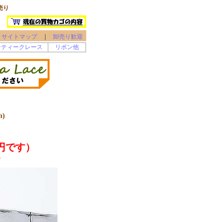
売り
サイトマップ
|
卸売り歓迎
ンティークレース
リボン他
)
円です）
す