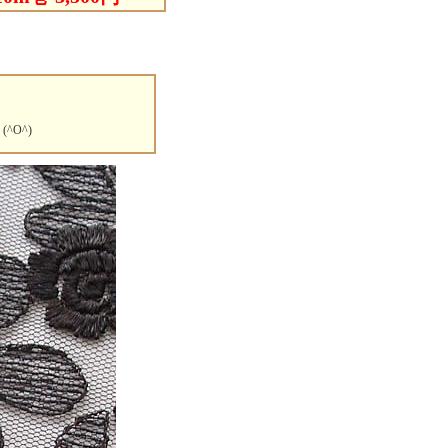
）
O^)