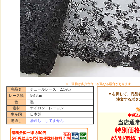
※ 現物は多少色合いが異なる場合があります
商品名
チュールレース 2259bk
▼を押して、商品
レース幅
約17cm
注文するボタ
色
黒
↓
素材
ナイロン・レーヨン
売
生産国
日本製
◆税込
湯通し
湯通し してません
当店通常 
特別価格 
特別価格 1