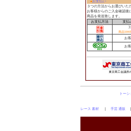
お支払い
■
３つの方法からお選びいた
お客様からのご入金確認後
商品を発送致します。
お支払方法
支払
3
商品500
お
お
東京商工会議所の
トーショ
レース 素材
｜
手芸 通販