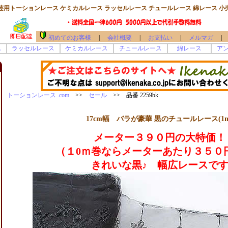
芸用トーションレース ケミカルレース ラッセルレース チュールレース 綿レース 小
初めてのお客様
|
会社概要
|
お支払い
|
メルマガ
|
ス
ラッセルレース
ケミカルレース
チュールレース
綿レース
ア
トーションレース .com
>>
セール
>> 品番 2259bk
17cm幅 バラが豪華 黒のチュールレース(1m
メーター３９０円の大特価！
（１0ｍ巻ならメーターあたり３５０
きれいな黒♪ 幅広レースで