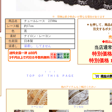
※ 現物は多少色合いが異なる場合があります
商品名
チュールレース 2259bk
▼を押して、商品
レース幅
約17cm
注文するボタ
色
黒
↓
素材
ナイロン・レーヨン
売
生産国
日本製
◆税込
湯通し
湯通し してません
当店通常 
特別価格 
特別価格 1
↑ ↑ ↑
ＴＯＰ ＯＦ ＴＨＩＳ ＰＡＧＥ
他のアイテムもご検討ください
トーション
ラッセル