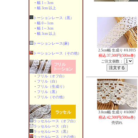
・
幅 1～3cm
・
幅 3cm 以上
トーションレース（黒）
・
幅 0～1cm
・
幅 1～3cm
・
幅 3cm 以上
トーションレース(麻)
2.5cm幅 生成り #A1015
トーションレース（その他）
税込:37,500円(500m巻)
ご注文個数：
・
フリル（オフ白）
・
フリル（白）
・
フリル（生成り）
・
フリル（黒）
・
フリル（その他）
3.0cm幅 生成り #A0007
税込:42,500円(500m巻)
ラッセルレース（オフ白）
売切れ
ラッセルレース（白）
ラッセルレース（黒）
ラッセルレース（その他）