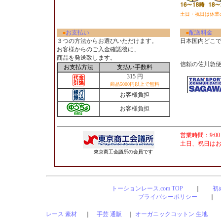
土日・祝日は休業
お支払い
配送料金
■
■
３つの方法からお選びいただけます。
日本国内どこ
お客様からのご入金確認後に、
商品を発送致します。
信頼の佐川急
お支払方法
支払い手数料
315 円
商品5000円以上で無料
お客様負担
お客様負担
営業時間：9:00
土日、祝日は
東京商工会議所の会員です
トーションレース.com TOP
｜
初
プライバシーポリシー
レース 素材
｜
手芸 通販
｜
オーガニックコットン 生地