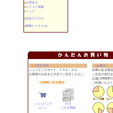
お問合せ
■
マスコミ掲載
■
リンク
■
店長のブログ
■
服飾レース.co.jp
■
ご注文方法
お届け
■
■
ショッピングカート、ＦＡＸ、から
在庫のある商
お客様のお好きな方法でご注文ください
。
ご注文の翌日
お届け時間帯
<24時間ご注文受付>
ご利用いただ
ショッピング
FAX
ご注文用紙
カート