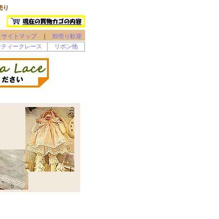
売り
サイトマップ
|
卸売り歓迎
ンティークレース
リボン他
。