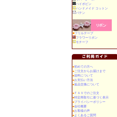
ハイボビン
ハンドメイド コットン
バテン
■
フリルテープ
フラワーリボン
モチーフ
初めての方へ
■
ご注文からお届けまで
■
送料について
■
お支払い方法
■
返品交換について
■
ＦＡＸでのご注文
■
特定商取引に基づく表示
■
プライバシーポリシー
■
会社概要
■
お客様の声
■
よくあるご質問
■