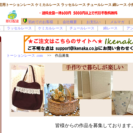
芸用トーションレース ケミカルレース ラッセルレース チュールレース 綿レース 小
初めてのお客様
|
会社概要
|
お支払い
|
メルマガ
|
ス
ラッセルレース
ケミカルレース
チュールレース
綿レース
ア
トーションレース .com
>> 作品募集
皆様からの作品を募集しております