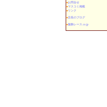
お問合せ
■
マスコミ掲載
■
リンク
■
店長のブログ
■
服飾レース.co.jp
■